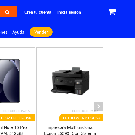
Crea tu cuenta
Inicia sesión
enes
Ayuda
Vender
ELEGIBLE PARA
ELEGIBLE PARA
TREGA EN 2 HORAS
ENTREGA EN 2 HORAS
E
mi Note 15 Pro
Impresora Multifuncional
Impresora 
RAM, 512GB
Epson L5590, Con Sistema
Inalámbrica