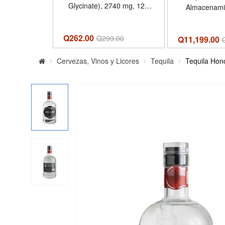
Glycinate), 2740 mg, 120
Almacenamie
Capsulas, Carlyle, En Stock
Dorado, Dual 
Q262.00
Q
299.00
Q11,199.00
Cervezas, Vinos y Licores
Tequila
Tequila Hon