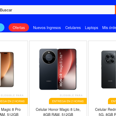
n
Ofertas
Nuevos Ingresos
Celulares
Laptops
Mis órd
ELEGIBLE PARA
ELEGIBLE PARA
EGA EN 2 HORAS
ENTREGA EN 2 HORAS
EN
 Magic 8 Pro
Celular Honor Magic 8 Lite,
Celular Red
RAM, 512GB
8GB RAM, 512GB
5G, 8GB 