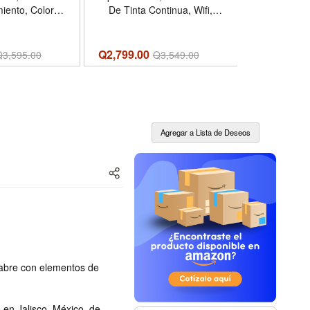
iento, Color
De Tinta Continua, Wifi,
Blanco Y 
 SIM, Liberado
Color Negra
M21
Q2,799.00
Q1,929.00
Q
3,595.00
Q
3,549.00
 abre con elementos de
 en Jalisco, México, de