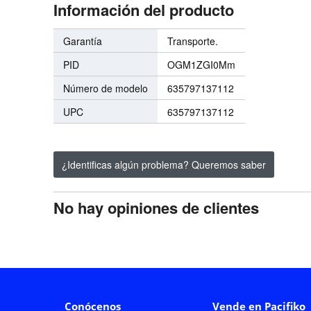
Información del producto
Garantía
Transporte.
PID
OGM1ZGI0Mm
Número de modelo
635797137112
UPC
635797137112
¿Identificas algún problema? Queremos saber
No hay opiniones de clientes
Conócenos
Vende en Pacifiko