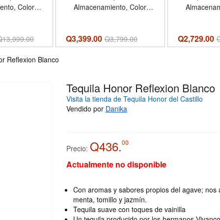
nto, Color
Almacenamiento, Color
Almacenam
SIM, Liberado
Negro, Dual Sim, Liberado
Negro, Dual
Q3,399.00
Q2,729.00
Q
13,999.00
Q
3,799.00
or Reflexion Blanco
Tequila Honor Reflexion Blanco
Visita la tienda de Tequila Honor del Castillo
Vendido por
Danika
Q436.
00
Precio:
Actualmente no disponible
Con aromas y sabores propios del agave; nos
menta, tomillo y jazmín.
Tequila suave con toques de vainilla
Un tequila producido por los hermanos Vivanco