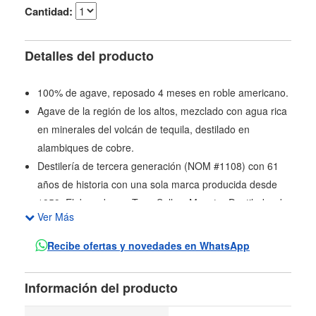
Cantidad:
Detalles del producto
100% de agave, reposado 4 meses en roble americano.
Agave de la región de los altos, mezclado con agua rica
en minerales del volcán de tequila, destilado en
alambiques de cobre.
Destilería de tercera generación (NOM #1108) con 61
años de historia con una sola marca producida desde
1959. Elaborada por Tony Salles, Maestro Destilador de
Ver Más
3ra generación.
Producido con agua de manantial volcánico del Volcán
Recibe ofertas y novedades en WhatsApp
de Tequila.
Elaboración artesanal tradicional utilizando agave
Información del producto
altiplánico, autoclaves, fermentación abierta, alambique
de cobre y pipones.