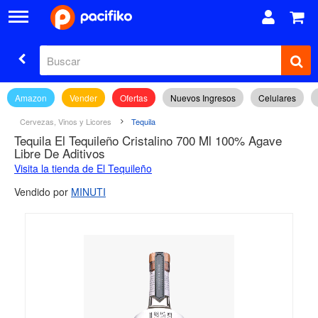
Amazon
Vender
Ofertas
Nuevos Ingresos
Celulares
Cervezas, Vinos y Licores
Tequila
Tequila El Tequileño Cristalino 700 Ml 100% Agave
Libre De Aditivos
Visita la tienda de El Tequileño
Vendido por
MINUTI