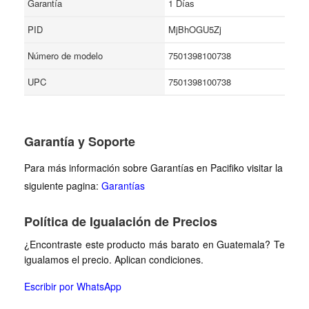
Garantía
1 Días
Líder en sustentabilidad en Tequila. El 98% de todo el
PID
MjBhOGU5Zj
subproducto se reutiliza en la destilería y en los campos
de agave.
Número de modelo
7501398100738
80 pruebas / 40% ABV
UPC
7501398100738
NOM: 1108 / Jorge Salles Cuervo y Sucesores / Tequila,
Jalisco
Aroma: agave cocido, vainilla, miel, pimienta negra
Garantía y Soporte
Boca: crema, agave cocido, canela ligera, mantequilla,
caramelo salado
Para más información sobre Garantías en Pacifiko visitar la
Acabado: duradero y cremoso con un toque especiado
siguiente pagina:
Garantías
Política de Igualación de Precios
¿Encontraste este producto más barato en Guatemala? Te
igualamos el precio. Aplican condiciones.
Escribir por WhatsApp