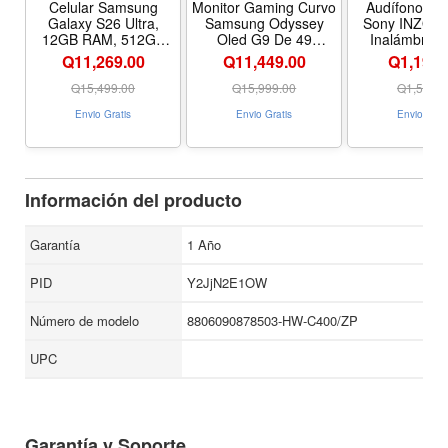
Cantidad de canales 2.0
Celular Samsung
Monitor Gaming Curvo
Audífonos G
Galaxy S26 Ultra,
Samsung Odyssey
Sony INZON
Cantidad de altavoces 4
12GB RAM, 512GB
Oled G9 De 49
Inalámbrico
Almacenamiento,
Pulgadas, QHD 5,120
Cancelació
Dolby 2ch
Q11,269.00
Q11,449.00
Q1,195.
Color Negro,
X 1,440, 240 Hz, G-
Ruido, Color
Modo noche
Liberado, Dual SIM
Sync
Q
15,499.00
Q
15,999.00
Q
1,540.0
Modos de sonido: Surround Sound Expension, Standard
Envio Gratis
Envio Gratis
Envio Grat
Controlador remoto
Información del producto
Garantía
1 Año
PID
Y2JjN2E1OW
Número de modelo
8806090878503-HW-C400/ZP
UPC
Garantía y Soporte