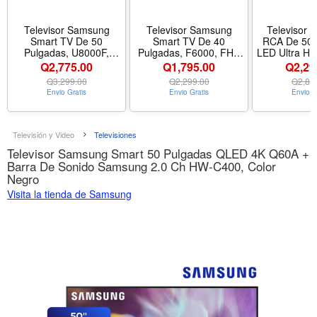
Televisor Samsung
Televisor Samsung
Televisor I
Smart TV De 50
Smart TV De 40
RCA De 50 
Pulgadas, U8000F,
Pulgadas, F6000, FHD
LED Ultra HD
Crystal UHD 4K, 3840 x
1920 × 1080, HDR, Wi-
2160, Con 
Q2,775.00
Q1,795.00
Q2,29
2160, HDR10+, Wi-Fi
Fi
Color 
Q
3,299.00
Q
2,299.00
Q
2,82
Envio Gratis
Envio Gratis
Envio G
Televisión y Video
Televisiones
Televisor Samsung Smart 50 Pulgadas QLED 4K Q60A +
Barra De Sonido Samsung 2.0 Ch HW-C400, Color
Negro
Visita la tienda de Samsung