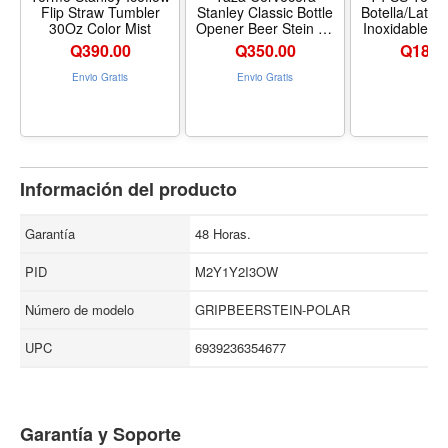
Flip Straw Tumbler
Stanley Classic Bottle
Botella/Lata 
30Oz Color Mist
Opener Beer Stein 24
Inoxidable Co
Oz Color Negro
Mader
Q
390.00
Q
350.00
Q
185.
Envio Gratis
Envio Gratis
Información del producto
Garantía
48 Horas.
PID
M2Y1Y2I3OW
Número de modelo
GRIPBEERSTEIN-POLAR
UPC
6939236354677
Garantía y Soporte