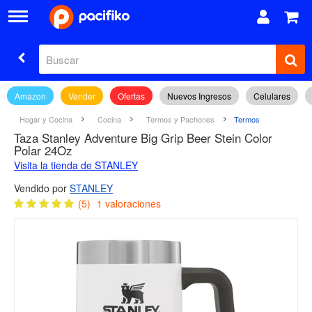
Amazon
Vender
Ofertas
Nuevos Ingresos
Celulares
Hogar y Cocina
Cocina
Termos y Pachones
Termos
Taza Stanley Adventure Big Grip Beer Stein Color
Polar 24Oz
Visita la tienda de STANLEY
Vendido por
STANLEY
(5)
1 valoraciones