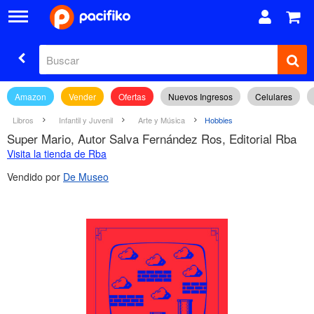
Amazon
Vender
Ofertas
Nuevos Ingresos
Celulares
Libros
Infantil y Juvenil
Arte y Música
Hobbies
Super Mario, Autor Salva Fernández Ros, Editorial Rba
Visita la tienda de Rba
Vendido por
De Museo