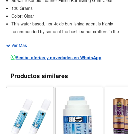
Seiwa Tokonole Leather Finish Burnishing Gum Clear
120 Grams
Color: Clear
This water based, non-toxic burnishing agent is highly
recommended by some of the best leather crafters in the
world.
Ver Más
It’s great for burnishing edges, and finishing leather to a
glossy glass-like shine. This formula is easy to work with,
Recibe ofertas y novedades en WhatsApp
quick to clean up, and made from only natural waxes.
Productos similares