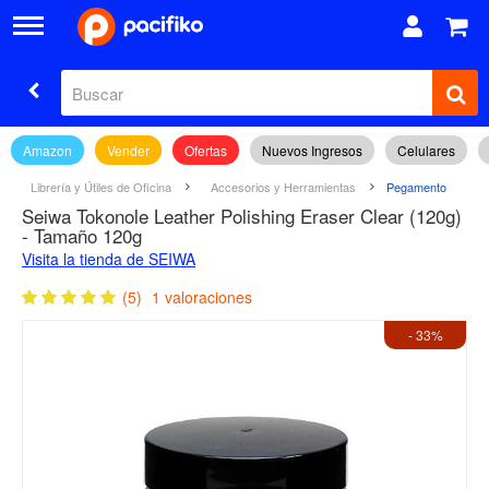
Amazon
Vender
Ofertas
Nuevos Ingresos
Celulares
Librería y Útiles de Oficina
Accesorios y Herramientas
Pegamento
Seiwa Tokonole Leather Polishing Eraser Clear (120g)
- Tamaño 120g
Visita la tienda de SEIWA
(5)
1 valoraciones
- 33%