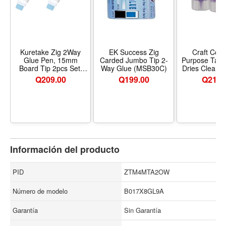
Kuretake Zig 2Way
EK Success Zig
Craft Coun
Glue Pen, 15mm
Carded Jumbo Tip 2-
Purpose Tack
Board Tip 2pcs Set,
Way Glue (MSB30C)
Dries Clear– 
Quick Dry Liquid Stick
Pack,Wh
Q
209.00
Q
199.00
Q
219.
Marker, for Artists,
Crafting,
Scrapbooking, Gift
Card, Calligraphy,
Made in Japan -
Nombre de estilo 2
pcs. Set
Información del producto
PID
ZTM4MTA2OW
Número de modelo
B017X8GL9A
Garantía
Sin Garantía