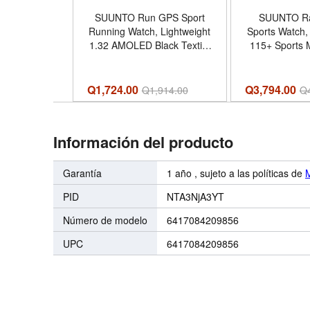
SUUNTO Run GPS Sport
SUUNTO R
Running Watch, Lightweight
Sports Watch
1.32 AMOLED Black Textile
115+ Sports 
| Dual-Band GNSS, 12D
Orange | To
Battery Life, Touchscreen,
Improved Nav
34+ Sports, Daily
Battery Life
Q1,724.00
Q3,794.00
Q
1,914.00
Q
ActivityRecovery Tracking,
Offline Map
4GB Offline Music, SUUNTO
MetricsRecove
App - Nombre de estilo
SUUNTO App 
Información del producto
Textile Strap - Color All
estilo Race 2 
Black(Textil
Ora
Garantía
1 año , sujeto a las políticas de
PID
NTA3NjA3YT
Número de modelo
6417084209856
UPC
6417084209856