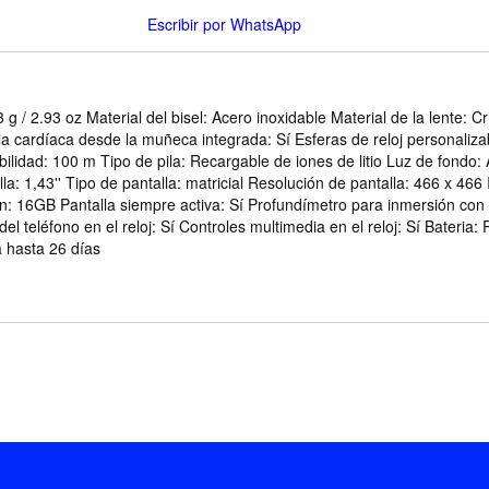
Escribir por WhatsApp
g / 2.93 oz Material del bisel: Acero inoxidable Material de la lente: Cr
ia cardíaca desde la muñeca integrada: Sí Esferas de reloj personalizable
ibilidad: 100 m Tipo de pila: Recargable de iones de litio Luz de fond
a: 1,43'' Tipo de pantalla: matricial Resolución de pantalla: 466 x 466
 16GB Pantalla siempre activa: Sí Profundímetro para inmersión con sn
del teléfono en el reloj: Sí Controles multimedia en el reloj: Sí Bateria
 hasta 26 días