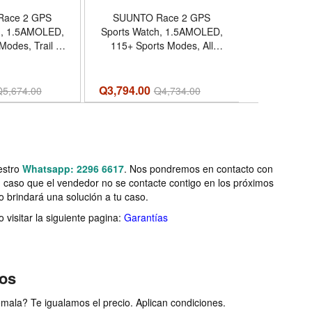
Race 2 GPS
SUUNTO Race 2 GPS
SUUNTO 
h, 1.5AMOLED,
Sports Watch, 1.5AMOLED,
Sports 
Modes, Trail Ti
115+ Sports Modes, All
AMOLED
een, Improved
Black | Touchscreen,
Modes, Po
8D Battery Life,
Improved Navigation, 18D
Battery Lif
Offline Maps,
Battery Life, Dual-GNSS,
Dual-GNS
Q3,794.00
Q2,664.00
Q
5,674.00
Q
4,734.00
tricsRecovery
Offline Maps, Training
Cycle Care
SUUNTO App -
MetricsRecovery Insights,
Training M
stilo Race 2 -
SUUNTO App - Nombre de
Insights,
Trail Ti
estilo Race 2 - Color All
Nombre de 
Black
Color 
estro
Whatsapp: 2296 6617
. Nos pondremos en contacto con
n caso que el vendedor no se contacte contigo en los próximos
o brindará una solución a tu caso.
visitar la siguiente pagina:
Garantías
ios
ala? Te igualamos el precio. Aplican condiciones.