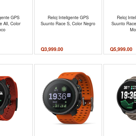
igente GPS
Reloj Inteligente GPS
Reloj Int
 All, Color
Suunto Race S, Color Negro
Suunto Race 
nco
Mo
Q
3,999.00
Q
5,999.00