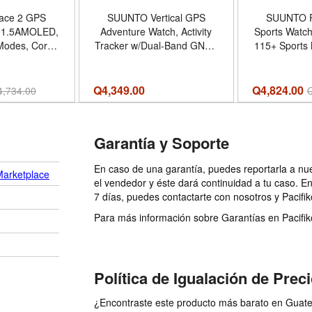
ace 2 GPS
SUUNTO Vertical GPS
SUUNTO 
, 1.5AMOLED,
Adventure Watch, Activity
Sports Watc
Modes, Coral
Tracker w/Dual-Band GNSS
115+ Sports 
uchscreen,
Offline Maps, Supports 95+
| Touchscr
igation, 18D
Sports, Training Metrics
Navigation, 1
, Dual-GNSS,
Recovery Insights, Solar
Dual-GNSS, 
Q
4,349.00
Q4,824.00
4,734.00
s, Training
Charging Opt. for 1yr Daily
Training Me
ry Insights,
Use - Color Solar/Canyon -
Insights, 
- Nombre de
Nombre de estilo Steel Solar
Nombre de e
Garantía y Soporte
- Color Coral
Color 
nge
En caso de una garantía, puedes reportarla a nu
Marketplace
el vendedor y éste dará continuidad a tu caso. E
7 días, puedes contactarte con nosotros y Pacifik
Para más información sobre Garantías en Pacifiko 
Política de Igualación de Prec
¿Encontraste este producto más barato en Guatem