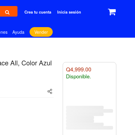
Crea tu cuenta
Inicia sesión
enes
Ayuda
Vender
ce All, Color Azul
Q4,999.00
Disponible.