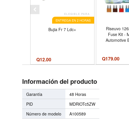
ELEGIBLE PARA
ENTREGA EN 2 HORAS
Riseuvo 126
Bujia Fr 7 Ldc+
Fuse Kit - 
Automotive 
Assortment Kit 
RV, Tru
Replacement
Q
179.00
Q
12.00
Puller (5A, 7.
20A, 25A, 30A
5A - 30A Mi
Información del producto
Compatible 
Trucks, SUV
Garantía
48 Horas
PID
MDRlOTc5ZW
Número de modelo
A100589