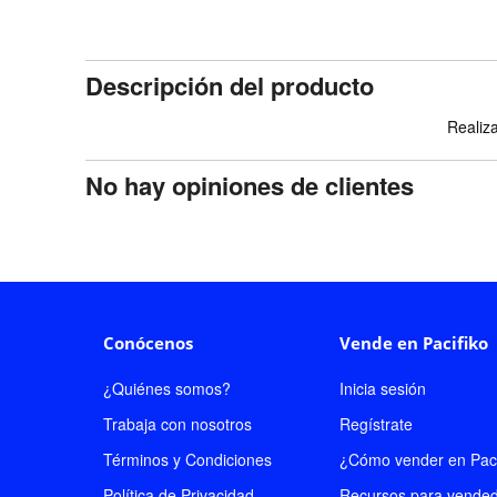
Descripción del producto
Realiza
No hay opiniones de clientes
Conócenos
Vende en Pacifiko
¿Quiénes somos?
Inicia sesión
Trabaja con nosotros
Regístrate
Términos y Condiciones
¿Cómo vender en Paci
Política de Privacidad
Recursos para vende