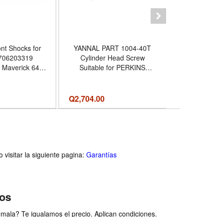
nt Shocks for
YANNAL PART 1004-40T
Marketpla
706203319
Cylinder Head Screw
Clutch Kit -
 Maverick 64
Suitable for PERKINS
2011-2017 F
4 Maverick X3
Engine Spare Parts
3-Cylinder /
Automati
- Responsive
Q
2,704.00
Q
8,844.00
uality Tested
d Adjustable
visitar la siguiente pagina:
Garantías
ios
ala? Te igualamos el precio. Aplican condiciones.