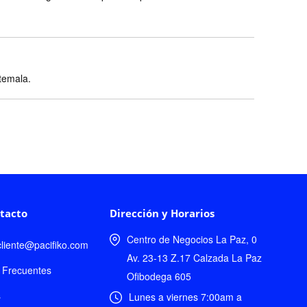
atemala.
tacto
Dirección y Horarios
Centro de Negocios La Paz, 0
lcliente@pacifiko.com
Av. 23-13 Z.17 Calzada La Paz
 Frecuentes
Ofibodega 605
s
Lunes a viernes 7:00am a