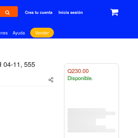
Crea tu cuenta
Inicia sesión
enes
Ayuda
Vender
 04-11, 555
Q230.00
Disponible.