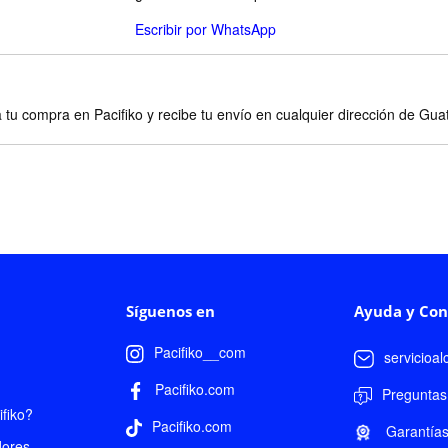
Escribir por WhatsApp
 tu compra en Pacifiko y recibe tu envío en cualquier dirección de Gu
Síguenos en
Ayuda y Con
Pacifiko__com
servicioa
Pacifiko.com
Preguntas
fiko?
Pacifiko.com
Garantía
dores