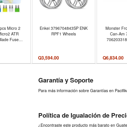
pcs Micro 2
Enkei 3796704843SP ENK
Monster Fro
Micro2 ATR
RPF1 Wheels
Can-Am 
Blade Fuses
706203318
for Car, Boat,
XMR XRC | 6
ck, SUV
Turbo XMR XRC 2018 2019
 with Fuse
2020 2021 
Q
3,594.00
Q
6,834.00
5A, 10A, 15A,
Handling Q
) | Includes
Gas-charge
cro2 Fuses,
Garantía y Soporte
with Cars,
s, Boats a
Para más información sobre Garantías en Pacifiko 
Política de Igualación de Prec
¿Encontraste este producto más barato en Guatem