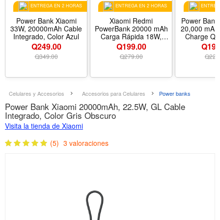
ENTREGA EN 2 HORAS
ENTREGA EN 2 HORAS
ENTREGA
Power Bank Xiaomi
Xiaomi Redmi
Power Bank 
33W, 20000mAh Cable
PowerBank 20000 mAh
20,000 mAh 
Integrado, Color Azul
Carga Rápida 18W,
Charge QC
Color Negro
Delivery con
Q249.00
Q199.00
Q190
USB y 
Q
349.00
Q
279.00
Q
220
Celulares y Accesorios
Accesorios para Celulares
Power banks
Power Bank Xiaomi 20000mAh, 22.5W, GL Cable
Integrado, Color Gris Obscuro
Visita la tienda de Xiaomi
(5)
3 valoraciones