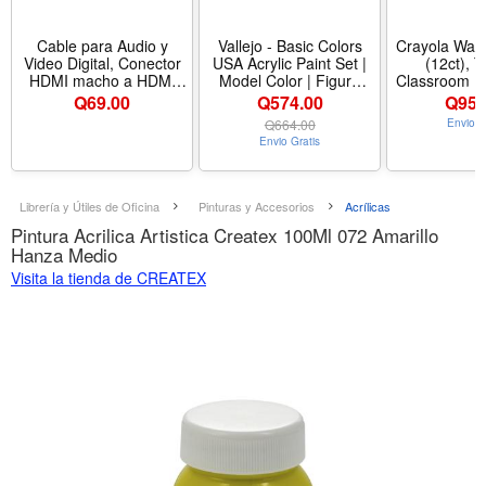
Cable para Audio y
Vallejo - Basic Colors
Crayola Wash
Video Digital, Conector
USA Acrylic Paint Set |
(12ct), 
HDMI macho a HDMI
Model Color | Figure
Classroom M
macho, XTC-370 Xtech
Color Series Historical
Wishlist Esse
Q
69.00
Q574.00
Q
954
Miniature Kit to Achieve
Paint Set fo
Q
664.00
Envio G
Historical Accuracy with
Projects,
Envio Gratis
Artist-Grade Pigments |
Nontoxic Craf
16 Bottles x 18 ml (0.60
Ages
fl.oz.)
Librería y Útiles de Oficina
Pinturas y Accesorios
Acrílicas
Pintura Acrilica Artistica Createx 100Ml 072 Amarillo
Hanza Medio
Visita la tienda de CREATEX