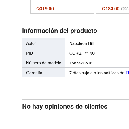
Q
319.00
Q184.00
Q
26
Información del producto
Autor
Napoleon Hill
PID
ODRlZTY1NG
Número de modelo
1585426598
Garantía
7 días sujeto a las políticas de
T
No hay opiniones de clientes