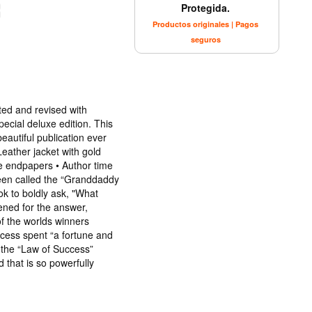
Protegida.
Productos originales | Pagos
seguros
ted and revised with
cial deluxe edition. This
eautiful publication ever
 Leather jacket with gold
le endpapers • Author time
een called the “Granddaddy
book to boldly ask, "What
ned for the answer,
of the worlds winners
ccess spent “a fortune and
ce the “Law of Success”
 that is so powerfully