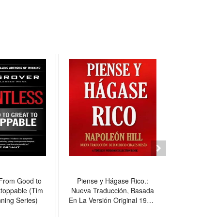
 From Good to
Piense y Hágase Rico.:
Amor Fati:
stoppable (Tim
Nueva Traducción, Basada
(MEME
ning Series)
En La Versión Original 1937.
(Spanish Ed
(Timeless Wisdom
Pa