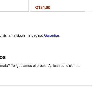
Collection) (Volume 56)
(Spanish Edition) - Formato
Q
134.00
Q
169.00
Paperback
visitar la siguiente pagina:
Garantías
ios
ala? Te igualamos el precio. Aplican condiciones.