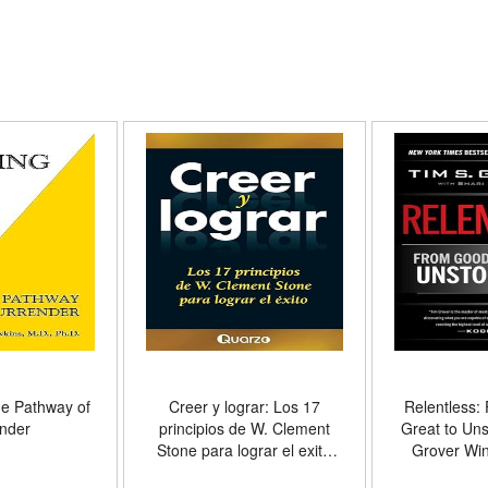
he Pathway of
Creer y lograr: Los 17
Relentless:
nder
principios de W. Clement
Great to Un
Stone para lograr el exito
Grover Win
(Spanish Edition) - Formato