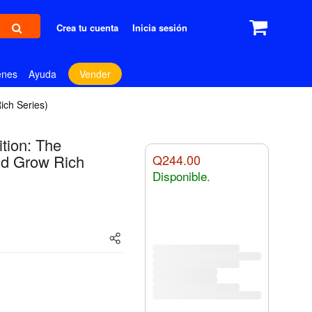
Crea tu cuenta
Inicia sesión
enes
Ayuda
Vender
ich Series)
tion: The
nd Grow Rich
Q244.00
Disponible.