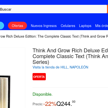
n
Ofertas
Nuevos Ingresos
Celulares
Laptops
Mis órd
ow Rich Deluxe Edition: The Complete Classic Text (Think and Grow R
Think And Grow Rich Deluxe Edi
Complete Classic Text (Think A
Series)
Visita la tienda de HILL, NAPOLEÓN
OFERTA
Disponible.
-22%
Q244.
00
Precio: