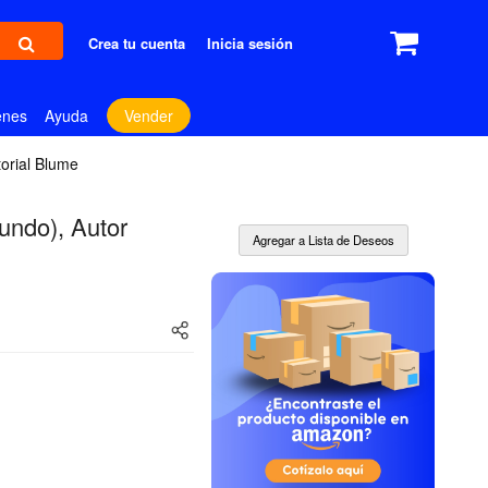
Crea tu cuenta
Inicia sesión
enes
Ayuda
Vender
torial Blume
undo), Autor