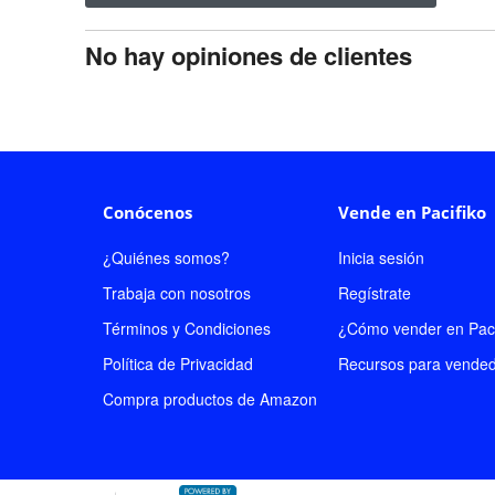
No hay opiniones de clientes
Conócenos
Vende en Pacifiko
¿Quiénes somos?
Inicia sesión
Trabaja con nosotros
Regístrate
Términos y Condiciones
¿Cómo vender en Paci
Política de Privacidad
Recursos para vende
Compra productos de Amazon