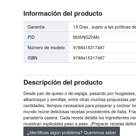
Información del producto
Garantía
15 Días , sujeto a las políticas d
PID
MzlhNGZhMz
Número de modelo
9788415317487
ISBN
9788415317487
Descripción del producto
Desde pan de queso o de espiga, pasando por fougasses, pa
albaricoque y semillas, entre otras muchas propuestas pa
cantidades, tiempos necesarios para preparar y cocinar los
mundo reúne deliciosas recetas procedentes de Italia, Franc
panadería casera. Cada receta detalla los ingredientes nec
muestran explicadas paso a paso. ¡Preparar recetas delici
¿Identificas algún problema? Queremos saber