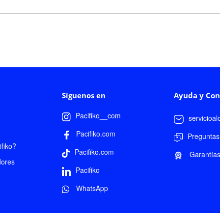
Síguenos en
Ayuda y Con
Pacifiko__com
servicioa
Pacifiko.com
Preguntas
fiko?
Pacifiko.com
Garantía
dores
Pacifiko
WhatsApp