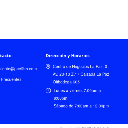
tacto
Dirección y Horarios
Centro de Negocios La Paz, 0
lcliente@pacifiko.com
Av. 23-13 Z.17 Calzada La Paz
 Frecuentes
Ofibodega 605
s
Lunes a viernes 7:00am a
6:00pm
Sábado de 7:00am a 12:00pm