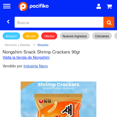
Amazon
Vender
Ofertas
Nuevos Ingresos
Celulares
Alimentos y Bebidas
Boquitas
Nongshim Snack Shrimp Crackers 90gr
Visita la tienda de Nongshim
Vendido por
Industria Nano