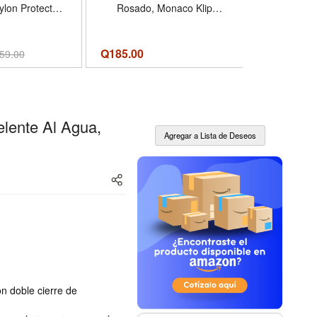
ylon Protector
Rosado, Monaco Klip
Pulgadas
200D, Color
Xtreme
erde
Q
185.00
59.00
Q179.00
Q
lente Al Agua,
on doble cierre de