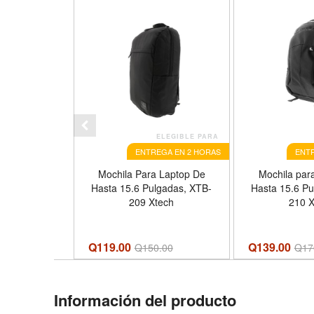
ELEGIBLE PARA
ENTREGA EN 2 HORAS
ENTR
Mochila Para Laptop De
Mochila par
Hasta 15.6 Pulgadas, XTB-
Hasta 15.6 Pu
209 Xtech
210 X
Q119.00
Q139.00
Q
150.00
Q
17
Información del producto