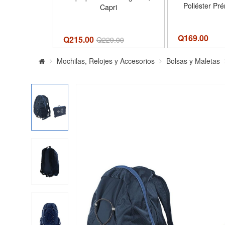
Poliéster Pr
Capri
Azul, Berna 
Q
169.00
Q215.00
Q
229.00
Mochilas, Relojes y Accesorios
Bolsas y Maletas