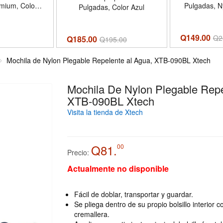
émium, Color
Pulgadas, N
Pulgadas, Color Azul
Klip Xtreme
Prémium 1
V
Q149.00
Q
2
Q185.00
Q
195.00
Mochila de Nylon Plegable Repelente al Agua, XTB-090BL Xtech
Mochila De Nylon Plegable Repe
XTB-090BL Xtech
Visita la tienda de Xtech
Q81.
00
Precio:
Actualmente no disponible
Fácil de doblar, transportar y guardar.
Se pliega dentro de su propio bolsillo interior c
cremallera.