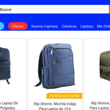
n
Ofertas
Nuevos Ingresos
Celulares
Laptops
Mis órd
ELEGIBLE PARA
ENTREGA EN 2 HORAS
a Laptop De
Klip Xtreme,
Klip Xtreme, Mochila Indigo
 Pulgadas,
Para Laptop
Para Laptop de 15.6