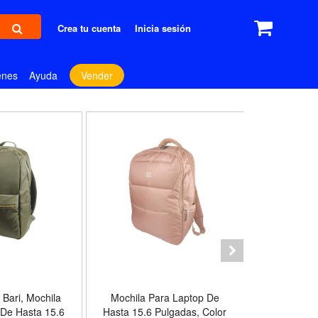
Crea tu cuenta
Inicia sesión
enes
Ayuda
Vender
E
 Bari, Mochila
Mochila Para Laptop De
Klip Xtreme,
 De Hasta 15.6
Hasta 15.6 Pulgadas, Color
para Lapto