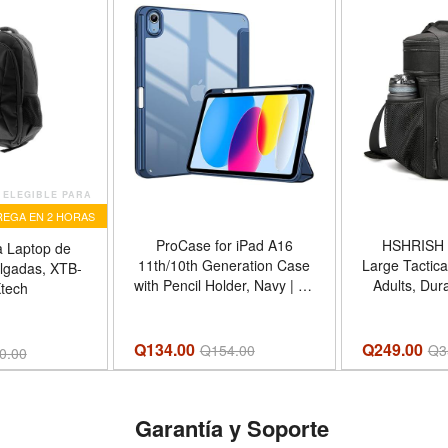
ELEGIBLE PARA
EGA EN 2 HORAS
ProCase for iPad A16
HSHRISH 
a Laptop de
11th/10th Generation Case
Large Tactica
lgadas, XTB-
with Pencil Holder, Navy | 11
Adults, Dur
tech
Inch 2025/10.9 Inch 2022,
Lunch Bag 
Hybrid Cover a16 iPad Case
Strap, Soft 
11th/10th Generation, Clear
Men Work O
Q134.00
Q249.00
Q
154.00
Q
3
0.00
Back Soft TPU Bumper,
Trips, 20 Ca
Auto Wake/Sleep - Color
Color A_Bl
Navy
L
Garantía y Soporte