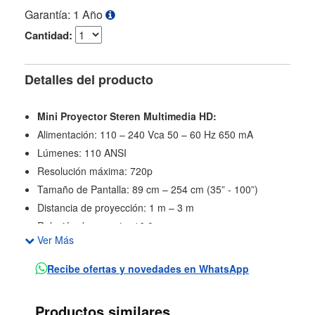
Garantía: 1 Año
Cantidad:
Detalles del producto
Mini Proyector Steren Multimedia HD:
Alimentación: 110 – 240 Vca 50 – 60 Hz 650 mA
Lúmenes: 110 ANSI
Resolución máxima: 720p
Tamaño de Pantalla: 89 cm – 254 cm (35” - 100”)
Distancia de proyección: 1 m – 3 m
Relación de aspecto: 16:9
Ver Más
Potencia de bocina: 3 W x 1
Capacidad máxima soportada en memoria USB: 128 GB
Recibe ofertas y novedades en WhatsApp
Control remoto:
Alimentación: 3 Vcc (2 x AAA)
Productos similares