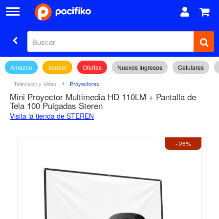
Amazon
Vender
Ofertas
Nuevos Ingresos
Celulares
Televisión y Video
Proyectores
Mini Proyector Multimedia HD 110LM + Pantalla de
Tela 100 Pulgadas Steren
Visita la tienda de STEREN
- 26%