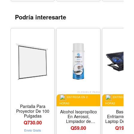
with Smartph
Podría interesarte
ELEGIBLE PARA
ELEGIB
ENTREGA EN 2
ENTREGA EN 2
HORAS
HORAS
Pantalla Para
Proyector De 100
Alcohol Isopropílico
Base De
Pulgadas
En Aerosol,
Enfriamiento 
Limpiador de
Laptop De Has
Q
730.00
Superficies, 280G
Pulgadas, Venti
Q
59.00
Q
199.00
Doble, Color N
Envio Gratis