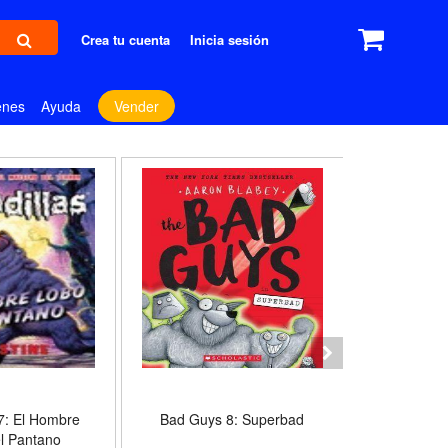
Crea tu cuenta
Inicia sesión
enes
Ayuda
Vender
 7: El Hombre
Bad Guys 8: Superbad
Calcetin Az
l Pantano
Casa Ten