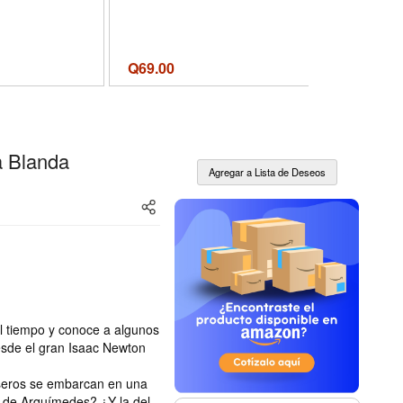
R
Q
69.00
Q
105.00
a Blanda
l tiempo y conoce a algunos
esde el gran Isaac Newton
aseros se embarcan en una
a de Arquímedes? ¿Y la del