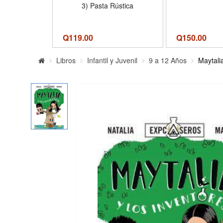
3) Pasta Rústica
Q
119.00
Q
150.00
Libros
Infantil y Juvenil
9 a 12 Años
Maytali