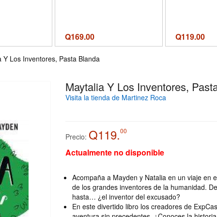
Q
169.00
Q
119.00
a Y Los Inventores, Pasta Blanda
Maytalia Y Los Inventores, Past
Visita la tienda de Martinez Roca
Q119.
00
Precio:
Actualmente no disponible
Acompaña a Mayden y Natalia en un viaje en e
de los grandes inventores de la humanidad. D
hasta… ¿el inventor del excusado?
En este divertido libro los creadores de ExpC
aventura sin precedentes. ¿Conoces la histori