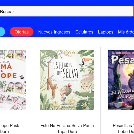
n
Ofertas
Nuevos Ingresos
Celulares
Laptops
Mis órd
lope Pasta
Esto No Es Una Selva Pasta
Pesadillas
Dura
Tapa Dura
Lobo De