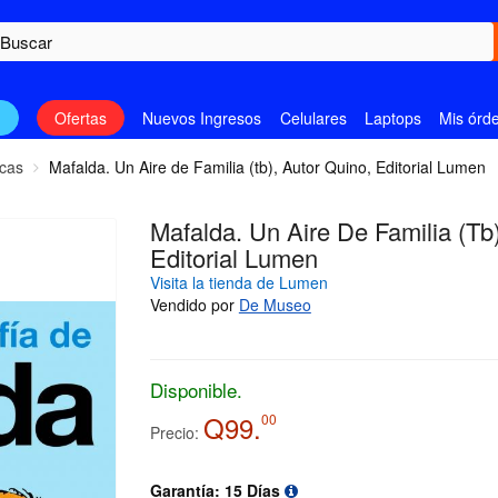
n
Ofertas
Nuevos Ingresos
Celulares
Laptops
Mis órd
icas
Mafalda. Un Aire de Familia (tb), Autor Quino, Editorial Lumen
Mafalda. Un Aire De Familia (tb)
Editorial Lumen
Visita la tienda de Lumen
Vendido por
De Museo
Disponible.
Q99.
00
Precio:
Garantía: 15 Días