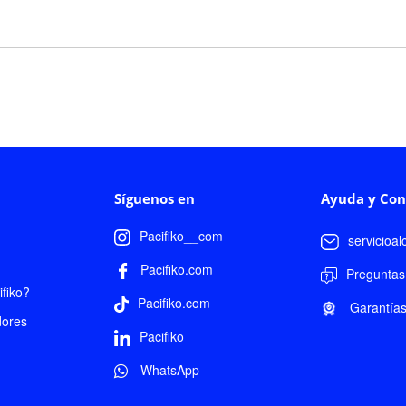
Síguenos en
Ayuda y Con
Pacifiko__com
servicioa
Pacifiko.com
Preguntas
fiko?
Pacifiko.com
Garantía
dores
Pacifiko
WhatsApp