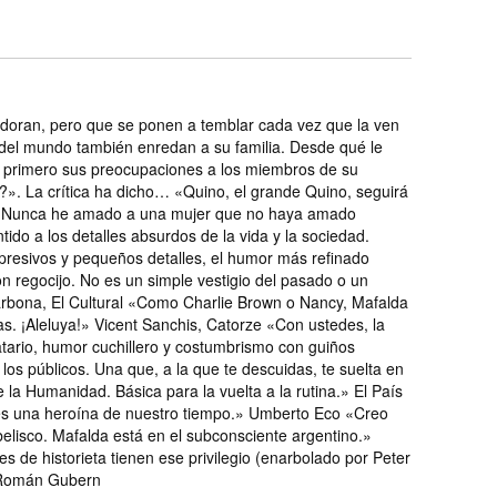
adoran, pero que se ponen a temblar cada vez que la ven
s del mundo también enredan a su familia. Desde qué le
e primero sus preocupaciones a los miembros de su
a?». La crítica ha dicho… «Quino, el grande Quino, seguirá
ce «Nunca he amado a una mujer que no haya amado
do a los detalles absurdos de la vida y la sociedad.
 expresivos y pequeños detalles, el humor más refinado
regocijo. No es un simple vestigio del pasado o un
arbona, El Cultural «Como Charlie Brown o Nancy, Mafalda
mas. ¡Aleluya!» Vicent Sanchis, Catorze «Con ustedes, la
tatario, humor cuchillero y costumbrismo con guiños
os públicos. Una que, a la que te descuidas, te suelta en
 la Humanidad. Básica para la vuelta a la rutina.» El País
a es una heroína de nuestro tiempo.» Umberto Eco «Creo
Obelisco. Mafalda está en el subconsciente argentino.»
 de historieta tienen ese privilegio (enarbolado por Peter
 Román Gubern