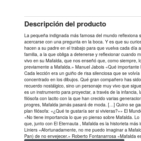
Descripción del producto
La pequeña indignada más famosa del mundo reflexiona so
acercarse con una pregunta en la boca. Y es que su curios
hacen a su padre en el trabajo para que vuelva cada día 
familia, a la que obliga a detenerse y reflexionar cuando
vivo en su Mafalda, que nos enseñó que, como siempre, 
previamente a Mafalda.» Manuel Jabois «Qué importante ha
Cada lección era un guiño de risa silenciosa que se volvía 
concentrado en los dibujos. Qué gran compañero has sido
recuerdo nostálgico, sino un personaje muy vivo que sig
es un instrumento para proyectar, a través de la infancia, 
filósofa con lacito con la que han crecido varias generaci
progres, Mafalda jamás pasará de moda. […] Quino se ganó 
plan filósofa: «¿Qué te gustaría ser si vivieras?»» El Mund
«No tiene importancia lo que yo pienso sobre Mafalda. Lo
que, junto con El Eternauta , Mafalda es la historieta más 
Liniers «Afortunadamente, no me puedo imaginar a Mafalda 
Pan) de no envejecer.» Roberto Fontanarrosa «Mafalda