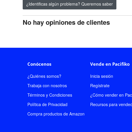
¿Identificas algún problema? Queremos saber
No hay opiniones de clientes
Conócenos
Vende en Pacifiko
¿Quiénes somos?
Inicia sesión
Trabaja con nosotros
Regístrate
Términos y Condiciones
¿Cómo vender en Paci
Política de Privacidad
Recursos para vende
Compra productos de Amazon