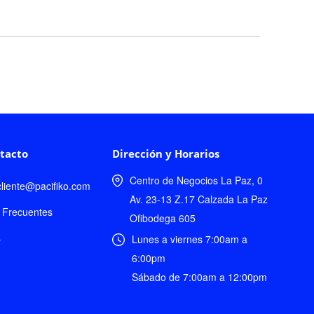
tacto
Dirección y Horarios
Centro de Negocios La Paz, 0
lcliente@pacifiko.com
Av. 23-13 Z.17 Calzada La Paz
 Frecuentes
Ofibodega 605
s
Lunes a viernes 7:00am a
6:00pm
Sábado de 7:00am a 12:00pm