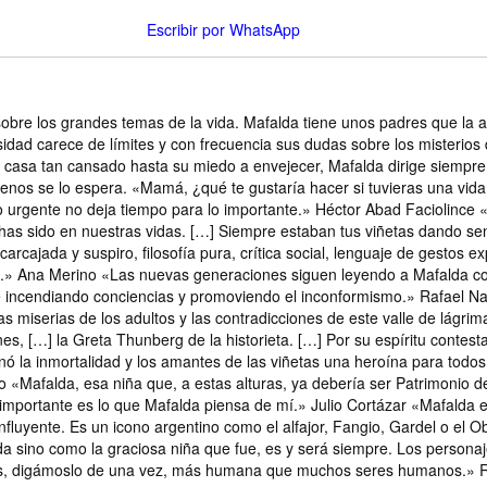
Escribir por WhatsApp
bre los grandes temas de la vida. Mafalda tiene unos padres que la 
idad carece de límites y con frecuencia sus dudas sobre los misterio
a casa tan cansado hasta su miedo a envejecer, Mafalda dirige siempr
 menos se lo espera. «Mamá, ¿qué te gustaría hacer si tuvieras una vid
lo urgente no deja tiempo para lo importante.» Héctor Abad Faciolin
s sido en nuestras vidas. […] Siempre estaban tus viñetas dando senti
carcajada y suspiro, filosofía pura, crítica social, lenguaje de gestos
.» Ana Merino «Las nuevas generaciones siguen leyendo a Mafalda con 
ue incendiando conciencias y promoviendo el inconformismo.» Rafael N
las miserias de los adultos y las contradicciones de este valle de lágri
ones, […] la Greta Thunberg de la historieta. […] Por su espíritu contes
la inmortalidad y los amantes de las viñetas una heroína para todos l
o «Mafalda, esa niña que, a estas alturas, ya debería ser Patrimonio de
 importante es lo que Mafalda piensa de mí.» Julio Cortázar «Mafald
influyente. Es un icono argentino como el alfajor, Fangio, Gardel o el 
sino como la graciosa niña que fue, es y será siempre. Los personajes
 es, digámoslo de una vez, más humana que muchos seres humanos.»