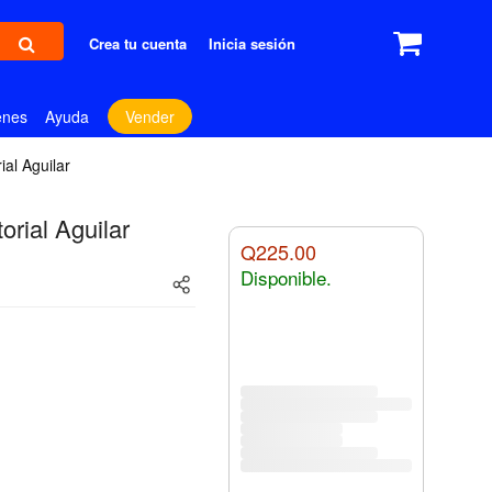
Crea tu cuenta
Inicia sesión
enes
Ayuda
Vender
ial Aguilar
orial Aguilar
Q225.00
Disponible.