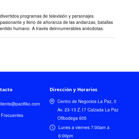
ivertidos programas de televisión y personajes
pasionante y lleno de añoranza de las andanzas, batallas
l sentido humano. A través deinnumerables anécdotas.
tacto
Dirección y Horarios
Centro de Negocios La Paz, 0
lcliente@pacifiko.com
Av. 23-13 Z.17 Calzada La Paz
 Frecuentes
Ofibodega 605
s
Lunes a viernes 7:00am a
6:00pm