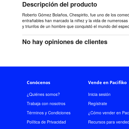
Descripción del producto
Roberto Gómez Bolaños, Chespirito, fue uno de los comed
entrañables han marcado la niñez y la vida de numerosas 
y triunfos de un hombre que conquistó el mundo del espect
No hay opiniones de clientes
Conócenos
Vende en Pacifiko
¿Quiénes somos?
Inicia sesión
Trabaja con nosotros
Regístrate
Términos y Condiciones
¿Cómo vender en Paci
Política de Privacidad
Recursos para vende