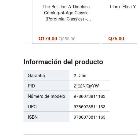
The Bell Jar: A Timeless
Libro: Ética Y
Coming-of-Age Classic
(Perennial Classics) -
Formato Paperback
Q174.00
Q
75.00
Q
259.00
Información del producto
Garantía
2 Días
PID
ZjE2NjQyYW
Número de modelo
9786073811163
UPC
9786073811163
ISBN
9786073811163