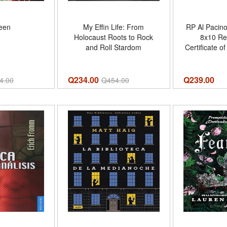
een
My Effin Life: From
RP Al Pacin
Holocaust Roots to Rock
8x10 Re
and Roll Stardom
Certificate o
Autograph
Movie
Q234.00
Q
239.00
4.00
Q
454.00