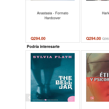
Anastasia - Formato
Harl
Hardcover
Q
294.00
Q294.00
Q
36
Podría interesarte