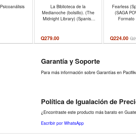
 Psicoanálisis
La Biblioteca de la
Fearless (Sp
Medianoche (bolsillo). (The
(SAGA PO
Midnight Library) (Spanish
Formato
Edition)
Q
279.00
Q224.00
Q
2
Garantía y Soporte
Para más información sobre Garantías en Pacifiko 
Política de Igualación de Prec
¿Encontraste este producto más barato en Guatem
Escribir por WhatsApp