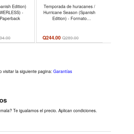
anish Edition)
Temporada de huracanes /
Aprender J
WERLESS) -
Hurricane Season (Spanish
y Katakana
 Paperback
Edition) - Formato
Ejerc
Paperback
Principia
Estudio Fác
y Libro d
Q244.00
Q
229.00
94.00
Q
289.00
Escritura .
Japonés) (Sp
Format
visitar la siguiente pagina:
Garantías
ios
ala? Te igualamos el precio. Aplican condiciones.