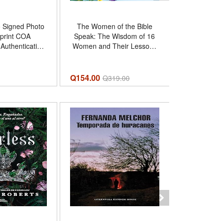
o Signed Photo
The Women of the Bible
The Last Ha
print COA
Speak: The Wisdom of 16
the Dung
f Authentication
Women and Their Lessons
Format
ed Scarface
for Today
 Poster
Q154.00
Q214.00
Q
319.00
Q