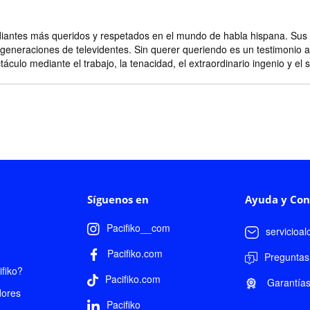
iantes más queridos y respetados en el mundo de habla hispana. Sus d
generaciones de televidentes. Sin querer queriendo es un testimonio a
áculo mediante el trabajo, la tenacidad, el extraordinario ingenio y e
Síguenos en
Ayuda y Con
Pacifiko__com
servicioa
Pacifiko.com
Preguntas
fiko?
Pacifiko.com
Garantía
dores
Pacifiko