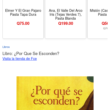
Elmer Y El Gran Pajaro
Ana, El Valle Del Arco
Misión (Casi
Pasta Tapa Dura
Iris (Tejas Verdes 7),
Pasta C
Pasta Blanda
Q
75.00
Q
199.00
Q56
Q
70
Libros
Libro: ¿Por Que Se Esconden?
Visita la tienda de Fce