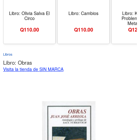
Libro: Olivia Salva El
Libro: Cambios
Libro: Ka
Circo
Problema
Metafí
Q
110.00
Q
110.00
Q
120
Libros
Libro: Obras
Visita la tienda de SIN MARCA