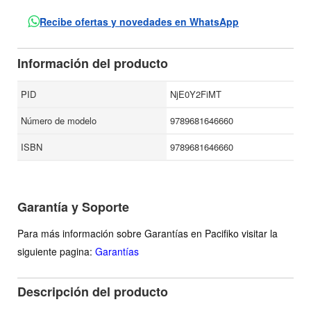
su trayectoria, integrada por: Varia invención (1949),
Recibe ofertas y novedades en WhatsApp
Confabulario (1952), Bestiario (1959), La feria (1953),
Palindroma (1971) y otros textos. Además de estas obras,
Información del producto
la presente edición recoge sus ensayos, entre los que se
cuentan: "Miguel de Montaigne", "Veinte años del Fondo" y
PID
NjE0Y2FiMT
"Antonio Alatorre y Juan José Arreola", entre otros.
Número de modelo
9789681646660
ISBN
9789681646660
Garantía y Soporte
Para más información sobre Garantías en Pacifiko visitar la
siguiente pagina:
Garantías
Descripción del producto