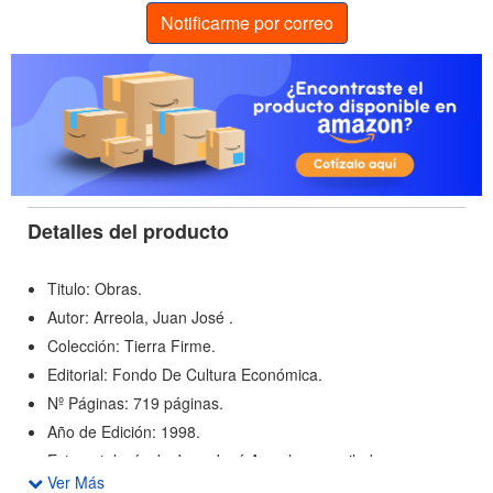
Notificarme por correo
Detalles del producto
Titulo: Obras.
Autor: Arreola, Juan José .
Colección: Tierra Firme.
Editorial: Fondo De Cultura Económica.
Nº Páginas: 719 páginas.
Año de Edición: 1998.
Esta antología de Juan José Arreola, recopilada y
Ver Más
prologada por Saúl Yurkievich, es un merecido homenaje a