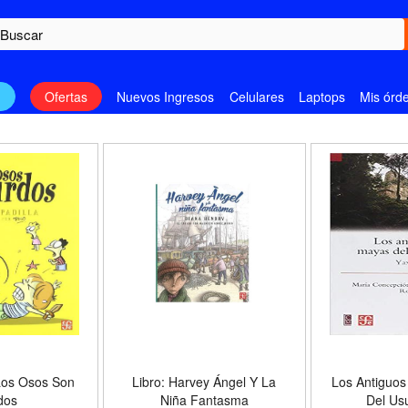
n
Ofertas
Nuevos Ingresos
Celulares
Laptops
Mis órd
Los Osos Son
Libro: Harvey Ángel Y La
Los Antiguo
dos
Niña Fantasma
Del Us