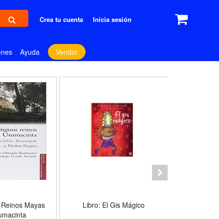
Crea tu cuenta
Inicia sesión
enes
Ayuda
Vender
s Reinos Mayas
Libro: El Gis Mágico
Libro: L
umacinta
P