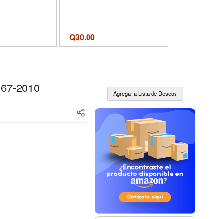
Q
30.00
Q
130.00
967-2010