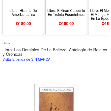
Libro: Historia De
Libro: El Gran Cocodrilo
Libro: El Med
América Latina
En Treinta Poemínimos
El Mundo Me
En La Época
II, Tomo 
Q
180.00
Q
180.00
Q
180
Libros
Libro: Los Dominios De La Belleza, Antología de Relatos
y Crónicas
Visita la tienda de SIN MARCA