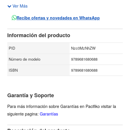
Ver Más
En 'Los dominios de la belleza. Antología de relatos y
crónicas', Alejandra Laera ha realizado una selección de los
Recibe ofertas y novedades en WhatsApp
cuentos y crónicas de viaje de Mujica Lainez que, aparte de
ofrecer sus textos más representativos, pone de relieve la
Información del producto
búsqueda renovada de temas y recursos que guió su
literatura.
PID
Nzc0MzNhZW
Número de modelo
9789681680688
ISBN
9789681680688
Garantía y Soporte
Para más información sobre Garantías en Pacifiko visitar la
siguiente pagina:
Garantías