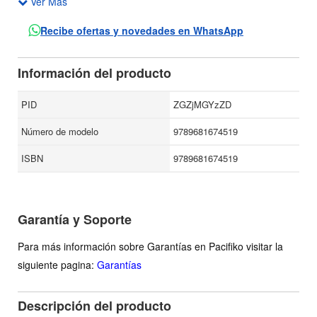
Ver Más
guía la reflexión de Steiner acerca de la infinita complejidad
y la sutil interacción de poder, confianza y pasión en los
Recibe ofertas y novedades en WhatsApp
géneros más profundos de la pedagogía. El libro evoca a
personajes ejemplares: Sócrates y Platón, Jesús y sus
Información del producto
discípulos, Virgilio y Dante, Brahe y Kepler, Husserl y
Heidegger, entre otros.
PID
ZGZjMGYzZD
Número de modelo
9789681674519
ISBN
9789681674519
Garantía y Soporte
Para más información sobre Garantías en Pacifiko visitar la
siguiente pagina:
Garantías
Descripción del producto