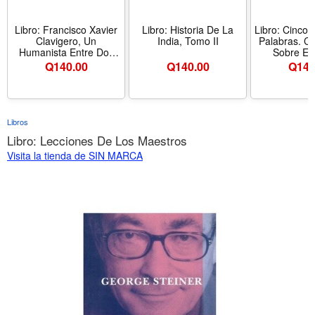
Libro: Francisco Xavier
Libro: Historia De La
Libro: Cinco 
Clavigero, Un
India, Tomo II
Palabras. C
Humanista Entre Dos
Sobre El 
Mundos
Evolución,
Q
140.00
Q
140.00
Q
140
Resurrec
Algunas 
Libros
Libro: Lecciones De Los Maestros
Visita la tienda de SIN MARCA