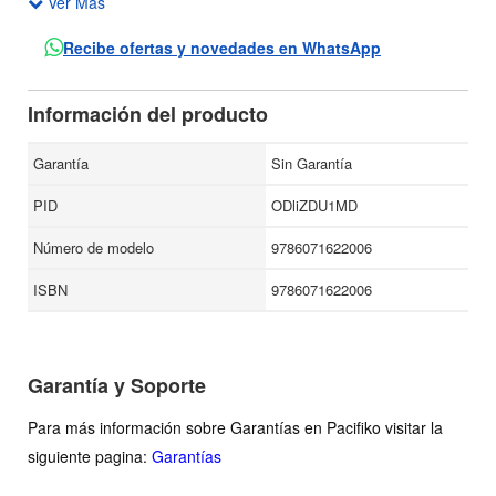
Ver Más
de aprovechar la gran gama cultural que el hombre ha
producido en aras de su felicidad y no de su
Recibe ofertas y novedades en WhatsApp
empobrecimiento moral.
La finalidad de la cultura ‒afirma el autor‒ es la realización
Información del producto
de la libertad, de la auténtica autonomía, que representa el
dominio moral del hombre sobre sí mismo.
Garantía
Sin Garantía
PID
ODliZDU1MD
Número de modelo
9786071622006
ISBN
9786071622006
Garantía y Soporte
Para más información sobre Garantías en Pacifiko visitar la
siguiente pagina:
Garantías