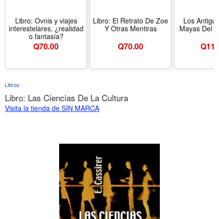
Libro: Ovnis y viajes
Libro: El Retrato De Zoe
Los Antigu
interestelares, ¿realidad
Y Otras Mentiras
Mayas Del U
o fantasía?
Q
70.00
Q
70.00
Q
110
Libros
Libro: Las Ciencias De La Cultura
Visita la tienda de SIN MARCA