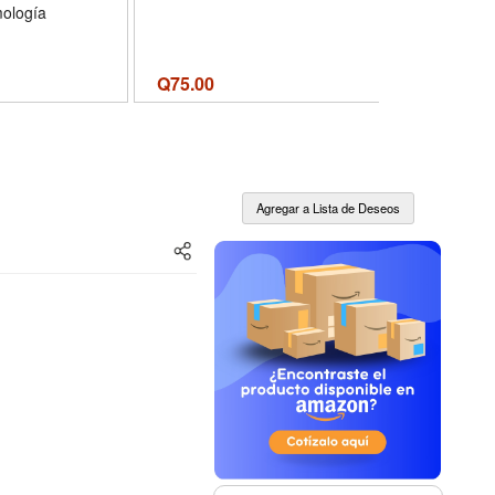
ología
Q
75.00
Q
112.00