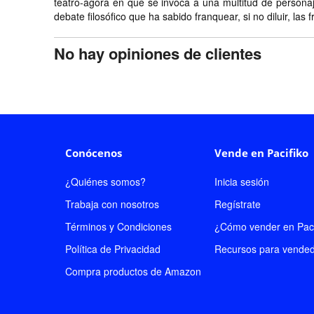
teatro-ágora en que se invoca a una multitud de personaj
debate filosófico que ha sabido franquear, si no diluir, las 
No hay opiniones de clientes
Conócenos
Vende en Pacifiko
¿Quiénes somos?
Inicia sesión
Trabaja con nosotros
Regístrate
Términos y Condiciones
¿Cómo vender en Paci
Política de Privacidad
Recursos para vende
Compra productos de Amazon