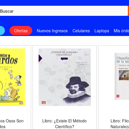
n
Ofertas
Nuevos Ingresos
Celulares
Laptops
Mis órd
Los Osos Son
Libro: ¿Existe El Método
Libro: Fil
dos
Científico?
Naturalez