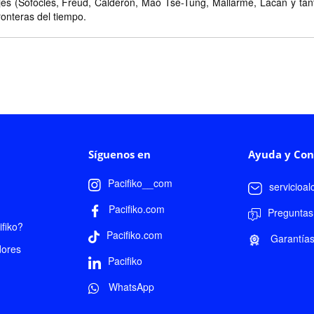
es (Sófocles, Freud, Calderón, Mao Tse-Tung, Mallarmé, Lacan y tanto
fronteras del tiempo.
Síguenos en
Ayuda y Con
Pacifiko__com
servicioa
Pacifiko.com
Preguntas
fiko?
Pacifiko.com
Garantía
dores
Pacifiko
WhatsApp