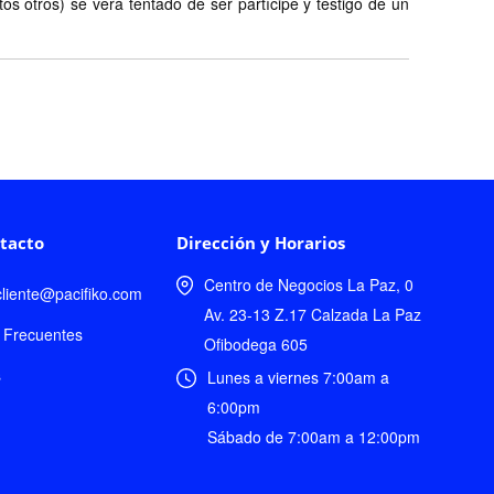
s otros) se verá tentado de ser partícipe y testigo de un
tacto
Dirección y Horarios
Centro de Negocios La Paz, 0
lcliente@pacifiko.com
Av. 23-13 Z.17 Calzada La Paz
 Frecuentes
Ofibodega 605
s
Lunes a viernes 7:00am a
6:00pm
Sábado de 7:00am a 12:00pm