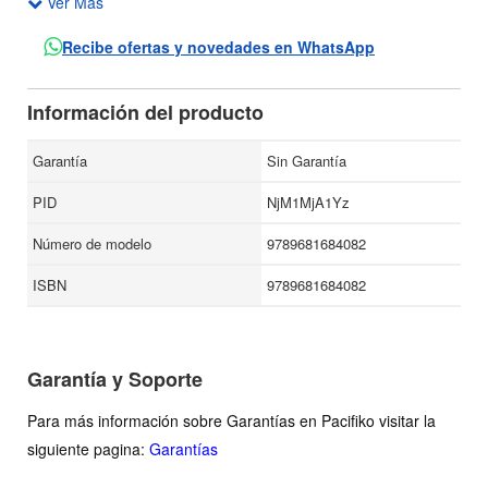
Ver Más
narración cuenta la odisea de Ramón Mendoza, ex
integrante del grupo guerrillero que en septiembre de 1965
Recibe ofertas y novedades en WhatsApp
atacó la guarnición militar de Ciudad Madera, Chihuahua, y
que es enviado a las Islas Marías. En el penal, Mendoza
Información del producto
organiza una fuga y desencadena una incesante acción.
Con un estilo ameno y fluido, el autor recrea una novela de
Garantía
Sin Garantía
aventuras con un trasfondo político: el de un sistema que
PID
NjM1MjA1Yz
no admite la crítica ni la oposición y orilla a sus contrarios a
la lucha armada en el México de los sesenta y setenta del
Número de modelo
9789681684082
siglo XX.
ISBN
9789681684082
Garantía y Soporte
Para más información sobre Garantías en Pacifiko visitar la
siguiente pagina:
Garantías