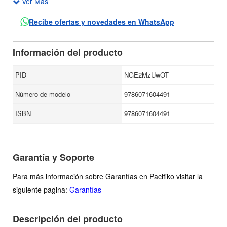
Ver Más
los hombres pierdan la cabeza. Y le parece tan gracioso el
hecho, que ha comenzado a coleccionarlas: ante el temor
Recibe ofertas y novedades en WhatsApp
de quedar descabezados, los caballeros se le esconden y
han dejado de invitarla a los bailes. ¿Qué pasará cuando
Información del producto
Griselda invite a cenar al príncipe más cegatón de la
comarca?
PID
NGE2MzUwOT
Número de modelo
9786071604491
ISBN
9786071604491
Garantía y Soporte
Para más información sobre Garantías en Pacifiko visitar la
siguiente pagina:
Garantías
Descripción del producto