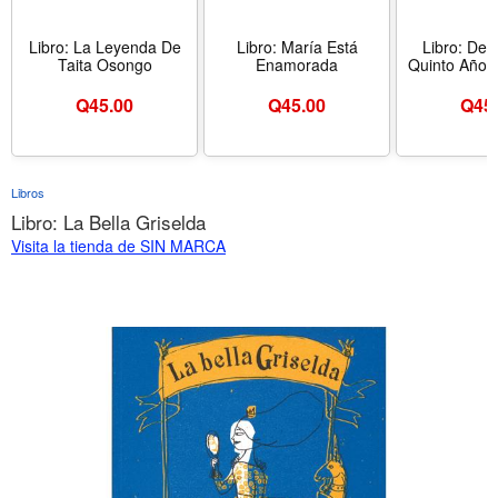
Libro: La Leyenda De
Libro: María Está
Libro: Des
Taita Osongo
Enamorada
Quinto Año..
Q
45.00
Q
45.00
Q
45
Libros
Libro: La Bella Griselda
Visita la tienda de SIN MARCA