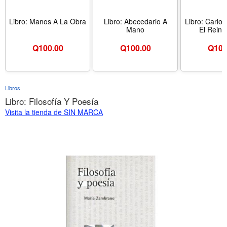
Libro: Manos A La Obra
Libro: Abecedario A
Libro: Carlo
Mano
El Reino
Q
100.00
Q
100.00
Q
100
Libros
Libro: Filosofía Y Poesía
Visita la tienda de SIN MARCA