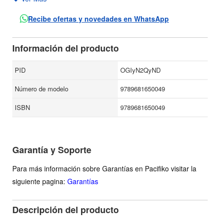
este libro María Zambrano reflexiona sobre el tema y
simultáneamente consigue darnos el poder de su razón y la
Recibe ofertas y novedades en WhatsApp
gracia de su poesía.
Información del producto
PID
OGIyN2QyND
Número de modelo
9789681650049
ISBN
9789681650049
Garantía y Soporte
Para más información sobre Garantías en Pacifiko visitar la
siguiente pagina:
Garantías
Descripción del producto