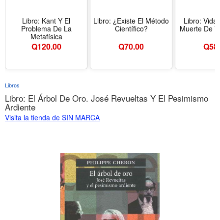
Libro: Kant Y El
Libro: ¿Existe El Método
Libro: Vida
Problema De La
Científico?
Muerte De Te
Metafísica
Q
120.00
Q
70.00
Q
58
Libros
Libro: El Árbol De Oro. José Revueltas Y El Pesimismo
Ardiente
Visita la tienda de SIN MARCA