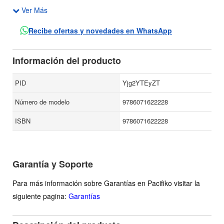
Ver Más
Al ser la versión corta de la tesis doctoral de Cheron
titulada La prison dans l oeuvre de José Revueltas:
Recibe ofertas y novedades en WhatsApp
résistance et critique, esta obra está dividida en tres partes:
"El árbol de oro del arte", "Nocturno de la cárcel" y "La
Información del producto
espiral del eterno empezar" que basadas en testimonios
textuales conformados por ensayos, cartas y demás
PID
Yjg2YTEyZT
documentos históricos, exponen a la par el pensamiento
Número de modelo
9786071622228
crítico de Revueltas y su producción literaria.
ISBN
9786071622228
Garantía y Soporte
Para más información sobre Garantías en Pacifiko visitar la
siguiente pagina:
Garantías