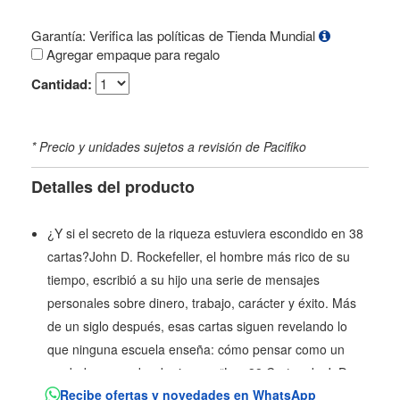
Garantía: Verifica las políticas de Tienda Mundial
Agregar empaque para regalo
Cantidad:
* Precio y unidades sujetos a revisión de Pacifiko
Detalles del producto
¿Y si el secreto de la riqueza estuviera escondido en 38
cartas?John D. Rockefeller, el hombre más rico de su
tiempo, escribió a su hijo una serie de mensajes
personales sobre dinero, trabajo, carácter y éxito. Más
de un siglo después, esas cartas siguen revelando lo
que ninguna escuela enseña: cómo pensar como un
verdadero creador de riqueza.“Las 38 Cartas de J. D.
Recibe ofertas y novedades en WhatsApp
Rockefeller a su Hijo” es una obra única: una edición