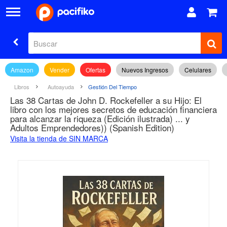
Amazon
Vender
Ofertas
Nuevos Ingresos
Celulares
Libros
Autoayuda
Gestión Del Tiempo
Las 38 Cartas de John D. Rockefeller a su Hijo: El
libro con los mejores secretos de educación financiera
para alcanzar la riqueza (Edición ilustrada) ... y
Adultos Emprendedores)) (Spanish Edition)
Visita la tienda de SIN MARCA