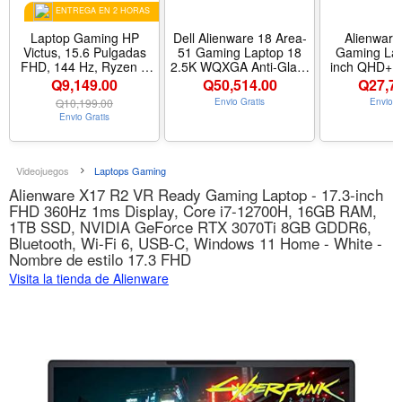
ENTREGA EN 2 HORAS
Laptop Gaming HP
Dell Alienware 18 Area-
Alienware
Victus, 15.6 Pulgadas
51 Gaming Laptop 18
Gaming Lap
FHD, 144 Hz, Ryzen 7
2.5K WQXGA Anti-Glare
inch QHD+ 
7445HS, 16GB RAM,
Display (Intel Ultra 9
Display, Inte
Q9,149.00
Q
50,514.00
Q
27,7
512GB SSD, NVIDIA
275HX, GeForce RTX
9-185H
Q
10,199.00
Envio Gratis
Envio G
GeForce RTX 4050,
5090, 64GB DDR5, 2TB
LPDDR5X 
Envio Gratis
W11 Home, Color Gris
PCIe SSD, Wi-Fi 7,
SSD, NVIDI
Oscuro
Backlit KYB, Bluetooth
RTX 408
5.4, Windows 11 Home)
GDDR6, Wi
- Tamaño 64GB DDR5 |
Home, Onsite
Videojuegos
Laptops Gaming
2TB SSD
Lunar S
Alienware X17 R2 VR Ready Gaming Laptop - 17.3-inch
FHD 360Hz 1ms Display, Core i7-12700H, 16GB RAM,
1TB SSD, NVIDIA GeForce RTX 3070Ti 8GB GDDR6,
Bluetooth, Wi-Fi 6, USB-C, Windows 11 Home - White -
Nombre de estilo 17.3 FHD
Visita la tienda de Alienware