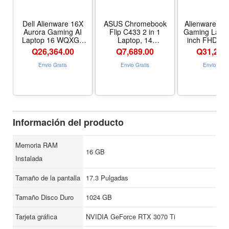
Dell Alienware 16X
ASUS Chromebook
Alienware m
Aurora Gaming AI
Flip C433 2 in 1
Gaming Lapto
Laptop 16 WQXGA
Laptop, 14
inch FHD+ (
240Hz (100% DCI-P3)
Touchscreen FHD
1200) 480H
Q
26,364.00
Q
7,689.00
Q
31,289
Intel 24-core Ultra 9
NanoEdge Display,
Display, AMD
275HX 32GB RAM
Intel Core m3-8100Y
9-7845HX,
Envio Gratis
Envio Gratis
Envio Grat
1TB SSD GeForce
Processor, 8GB RAM,
DDR5 RAM, 1
RTX 5070 (Up to 798
64GB eMMC Storage,
NVIDIA GeFo
AI Tops) Thunderbolt
Backlit Keyboard,
4080 GDDR6, 
Win11Pro - Tamaño
Silver, Chrome OS,
Premium Sup
32GB RAM | 1TB SSD
C433TA-AS384T
Dark Metalli
Información del producto
Memoria RAM
16 GB
Instalada
Tamaño de la pantalla
17.3 Pulgadas
Tamaño Disco Duro
1024 GB
Tarjeta gráfica
NVIDIA GeForce RTX 3070 Ti