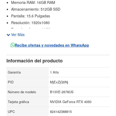
Memoria RAM: 16GB RAM
Almacenamiento: 512GB SSD
Pantalla: 15.6 Pulgadas
Resolución: 1920x1080
Taza de refresco: 144Hz
Ver Más
Gráficos: NVIDIA Geforce RTX 4050 6GB vRAM
Cámara: Si
Recibe ofertas y novedades en WhatsApp
Audio: 2 altavoces de 2 W
Wi-Fi:802.11 ax Wi-Fi 6E
Información del producto
Bluetooth: v5.3
Windows: Windows 11 Home
Garantía
1 Año
Teclado: Ingles
PID
MjExZjQ0Nj
Puertos:
1x Tipo-C (USB 3.2 Gen1 / DisplayPort™)
Número de modelo
B13VE-2678US
3x Tipo-A USB 3.2 Gen1
Tarjeta gráfica
NVIDIA GeForce RTX 4050
1x HDMI™ (4K a 30 Hz)
1x entrada de micrófono, 1x salida de auriculares
UPC
824142388815