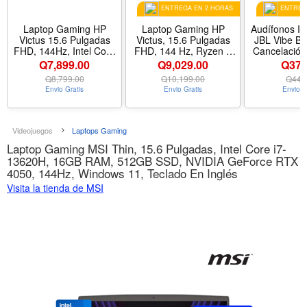
ENTREGA EN 2 HORAS
ENTREGA
Laptop Gaming HP
Laptop Gaming HP
Audífonos In
Victus 15.6 Pulgadas
Victus, 15.6 Pulgadas
JBL Vibe B
FHD, 144Hz, Intel Core
FHD, 144 Hz, Ryzen 7
Cancelación
I5-13420H, 16Gb RAM,
7445HS, 16GB RAM,
Bluetooth, C
Q7,899.00
Q9,029.00
Q379
512Gb SSD, RTX 4050,
512GB SSD, NVIDIA
Q
8,799.00
Q
10,199.00
Q
449
Win11 Home, Color Gris
GeForce RTX 4050,
Envio Gratis
Envio Gratis
Envio G
Oscuro
W11 Home, Color Gris
Oscuro
Videojuegos
Laptops Gaming
Laptop Gaming MSI Thin, 15.6 Pulgadas, Intel Core i7-
13620H, 16GB RAM, 512GB SSD, NVIDIA GeForce RTX
4050, 144Hz, Windows 11, Teclado En Inglés
Visita la tienda de MSI