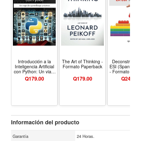
Introducción a la
The Art of Thinking -
Deconstruyend
Inteligencia Artificial
Formato Paperback
ESI (Spanish Ed
con Python: Un viaje
- Formato Pape
de aprendizaje
Q
179.00
Q
179.00
Q
249.00
práctico (Spanish
Edition) - Formato
Paperback
Información del producto
Garantía
24 Horas.