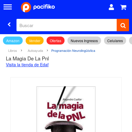
Amazon
Vender
Ofertas
Nuevos Ingresos
Celulares
Libros
Autoayuda
Programación Neurolingüística
La Magia De La Pnl
Visita la tienda de Edaf