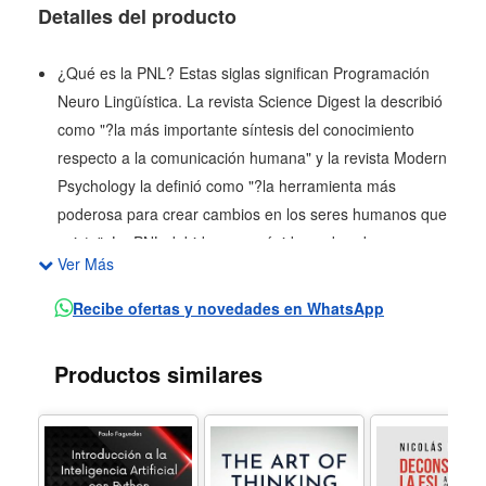
Detalles del producto
¿Qué es la PNL? Estas siglas significan Programación
Neuro Lingüística. La revista Science Digest la describió
como "?la más importante síntesis del conocimiento
respecto a la comunicación humana" y la revista Modern
Psychology la definió como "?la herramienta más
poderosa para crear cambios en los seres humanos que
existe". La PNL debido a sus rápidos y duraderos
Ver Más
resultados, se utiliza en empresas, negocios, educación,
publicidad, deporte, política, espectáculo o desarrollo
Recibe ofertas y novedades en WhatsApp
personal. Conozca la PNL y aplíquela siguiendo la guía
del autor, un especialista de talla internacional, en este
Productos similares
libro fácil, didáctico y revelador. Su vida no volverá a ser
la misma.