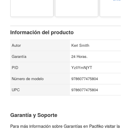
Ninja Slushie Alcohol
Yourself
Drinks Recipe Book
(Homesteading
for Home Bartenders
Grid Surviva
with Zero Mixology
Skills - Formato
Paperback
Información del producto
Autor
Keri Smith
Garantía
24 Horas.
PID
YzliYmNjYT
Número de modelo
9786077475804
UPC
9786077475804
Garantía y Soporte
Para más información sobre Garantías en Pacifiko visitar la