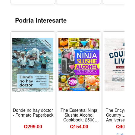
Podría interesarte
Donde no hay doctor
The Essential Ninja
The Encycloped
- Formato Paperback
Slushie Alcohol
Country Living,
Cookbook: 2500
Anniversary Edi
Days of Frosty
The Original M
Q
299.00
Q
154.00
Q
404.00
Cocktails Inspired
for Living Off
Concoctions | The
Land Doing 
Envio Gratis