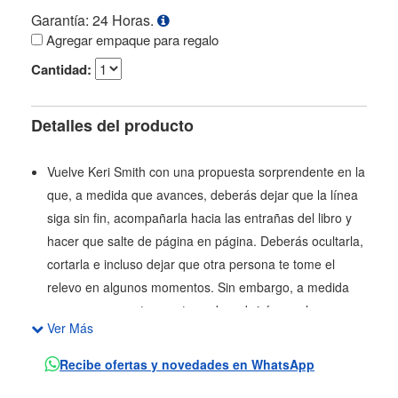
Garantía: 24 Horas.
Agregar empaque para regalo
Cantidad:
Detalles del producto
Vuelve Keri Smith con una propuesta sorprendente en la
que, a medida que avances, deberás dejar que la línea
siga sin fin, acompañarla hacia las entrañas del libro y
hacer que salte de página en página. Deberás ocultarla,
cortarla e incluso dejar que otra persona te tome el
relevo en algunos momentos. Sin embargo, a medida
que avances en tu aventura, descubrirás que las cosas
Ver Más
no siempre son tan simples como parecen. La línea
tiene una gran personalidad, y solo de ti dependerá
Recibe ofertas y novedades en WhatsApp
descubrir qué se esconde al final (pst, una pista: solo es