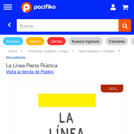
Amazon
Vender
Ofertas
Nuevos Ingresos
Celulares
Libros
Artesanía, Hobbies y Hogar
Manualidades y Hobbies
Manualidades
La Linea Pasta Rústica
Visita la tienda de Paidos
- 30%