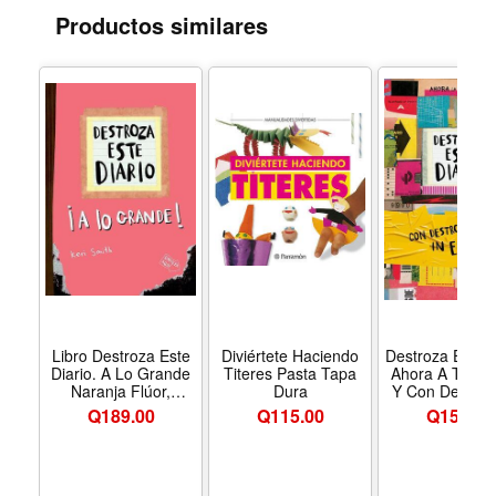
el comienzo de lo que está por venir).
Productos similares
Libro Destroza Este
Diviértete Haciendo
Destroza Este D
Diario. A Lo Grande
Titeres Pasta Tapa
Ahora A Todo 
Naranja Flúor,
Dura
Y Con Destroz
Formato Tapa
Engli Sh
Q
189.00
Q
115.00
Q
159.00
blanda, Editorial
Paidos