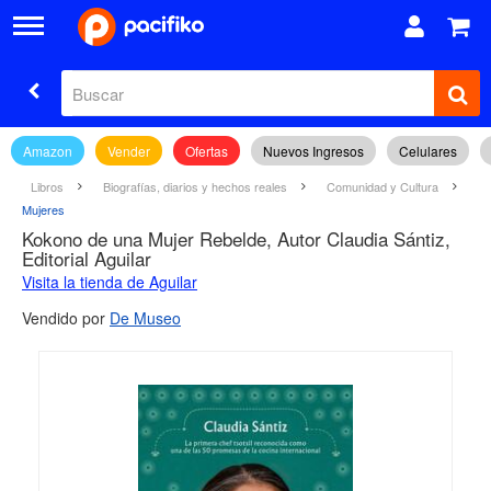
Amazon
Vender
Ofertas
Nuevos Ingresos
Celulares
Libros
Biografías, diarios y hechos reales
Comunidad y Cultura
Mujeres
Kokono de una Mujer Rebelde, Autor Claudia Sántiz,
Editorial Aguilar
Visita la tienda de Aguilar
Vendido por
De Museo