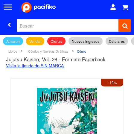
Amazon
Vender
Ofertas
Nuevos Ingresos
Celulares
Libros
Cómics y Novelas Gráficas
Cómic
Jujutsu Kaisen, Vol. 26 - Formato Paperback
Visita la tienda de SIN MARCA
- 19%