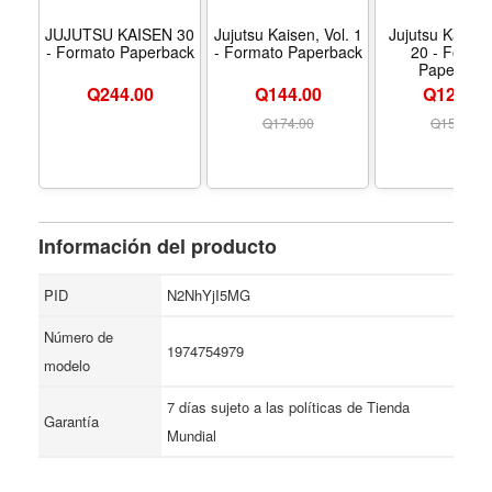
JUJUTSU KAISEN 30
Jujutsu Kaisen, Vol. 1
Jujutsu Kaisen,
- Formato Paperback
- Formato Paperback
20 - Forma
Paperbac
Q
244.00
Q144.00
Q129.00
Q
174.00
Q
154.00
Información del producto
PID
N2NhYjI5MG
Número de
1974754979
modelo
7 días sujeto a las políticas de Tienda
Garantía
Mundial