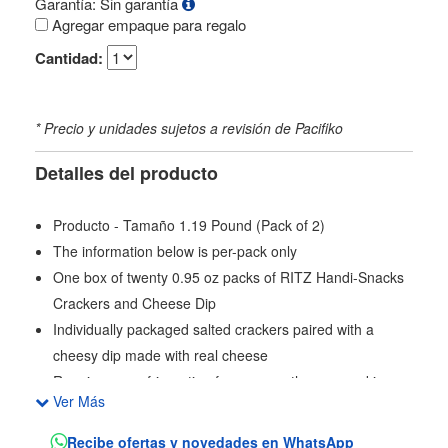
Garantía: Sin garantía
Agregar empaque para regalo
Cantidad:
* Precio y unidades sujetos a revisión de Pacifiko
Detalles del producto
Producto - Tamaño 1.19 Pound (Pack of 2)
The information below is per-pack only
One box of twenty 0.95 oz packs of RITZ Handi-Snacks
Crackers and Cheese Dip
Individually packaged salted crackers paired with a
cheesy dip made with real cheese
Requires no refrigeration for easy on-the-go snacking
Ver Más
Ideal snack for school, work and home
Each snack pack contains 100 calories
Recibe ofertas y novedades en WhatsApp