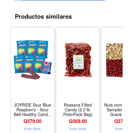
Productos similares
JOYRIDE Sour Blue
Rossana Filled
Nuts com Mixe
Raspberry - Sour
Candy (2.2 lb.
Sampler – Var
Belt Healthy Candy,
PicknPack Bag)
Snack Box f
6-Pack Bundle |
Festive Gift
Q
379.00
Q
369.00
Q
379.00
Includes six 3.5 oz
1.25Lb Gift Pa
bags with bonus 2.5
Includes Pistac
Envio Gratis
Envio Gratis
Envio Gratis