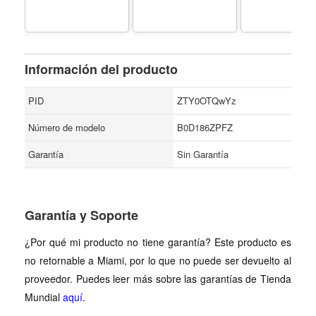
oz Glacier
Peanuts, Hic
Peppermint Gum
Smoked Almo
pack. Low Sugar,
Roasted and S
Dye Free, Low
Cashews - Ta
Calorie Snack -
Regular Mixed
Sabor Sour Blue
Sampler
Información del producto
Raspberry (6 Pack)
PID
ZTY0OTQwYz
Número de modelo
B0D186ZPFZ
Garantía
Sin Garantía
Garantía y Soporte
¿Por qué mi producto no tiene garantía? Este producto es
no retornable a Miami, por lo que no puede ser devuelto al
proveedor. Puedes leer más sobre las garantías de Tienda
Mundial
aquí.