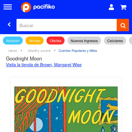
Amazon
Vender
Ofertas
Nuevos Ingresos
Celulares
Libros
Infantil y Juvenil
Cuentos Populares y Mitos
Goodnight Moon
Visita la tienda de Brown, Margaret Wise