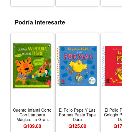
Podría interesarte
Cuento Infantil Corto
El Pollo Pepe Y Las
El Pollo Pepe 
Con Lámpara
Formas Pasta Tapa
Colegio Pasta
Mágica: La Gran
Dura
Dura
Aventura Del Bebé
Q
109.00
Q
125.00
Q
179.00
Tigre Tapa Dura