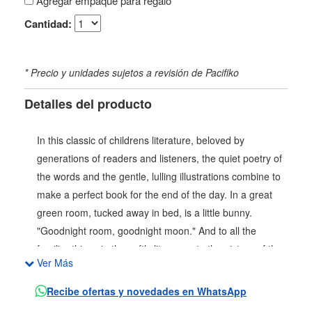
Agregar empaque para regalo
Cantidad:
* Precio y unidades sujetos a revisión de Pacifiko
Detalles del producto
In this classic of childrens literature, beloved by
generations of readers and listeners, the quiet poetry of
the words and the gentle, lulling illustrations combine to
make a perfect book for the end of the day. In a great
green room, tucked away in bed, is a little bunny.
"Goodnight room, goodnight moon." And to all the
familiar things in the softly lit room—to the picture of the
Ver Más
three little bears sitting on chairs, to the clocks and his
socks, to the mittens and the kittens, to everything one
Recibe ofertas y novedades en WhatsApp
by one—the little bunny says goodnight. One of the most