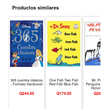
beloved books of all time, Goodnight Moon is a must for
Productos similares
every bookshelf and a time-honored gift for baby
showers and other special events.
365 cuentos clásicos
One Fish Two Fish
Mr. Popper
- Formato Hardcover
Red Fish Blue Fish
Penguins (Ne
Honor Awa
Winner)
Q
244.00
Q
174.00
Q
269.00