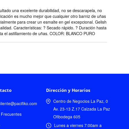
ltado una excelente durabilidad, no se descarapela, no
aplicación es mucho mejor que cualquier otro barniz de uñas
cialmente para crear un esmalte en gel excepcional. Gelish
alidad. Características: ? Secado rápido. ? Duración hasta
Evita el astillamiento de uñas. COLOR: BLANCO PURO
tacto
Dirección y Horarios
Centro de Negocios La Paz, 0
lcliente@pacifiko.com
Av. 23-13 Z.17 Calzada La Paz
 Frecuentes
Ofibodega 605
s
Lunes a viernes 7:00am a