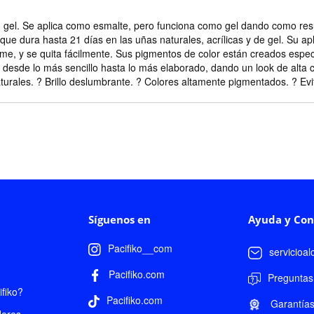
 gel. Se aplica como esmalte, pero funciona como gel dando como resu
a que dura hasta 21 días en las uñas naturales, acrílicas y de gel. Su 
rme, y se quita fácilmente. Sus pigmentos de color están creados espe
 desde lo más sencillo hasta lo más elaborado, dando un look de alta c
aturales. ? Brillo deslumbrante. ? Colores altamente pigmentados. ? 
Síguenos en
Ayuda y Con
Pacifiko__com
servicioa
Pacifiko.com
Preguntas
fiko?
Pacifiko.com
Garantía
dores