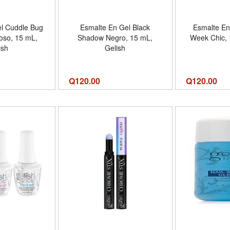
l Cuddle Bug
Esmalte En Gel Black
Esmalte En
oso, 15 mL,
Shadow Negro, 15 mL,
Week Chic, 
ish
Gelish
Q
120.00
Q
120.00