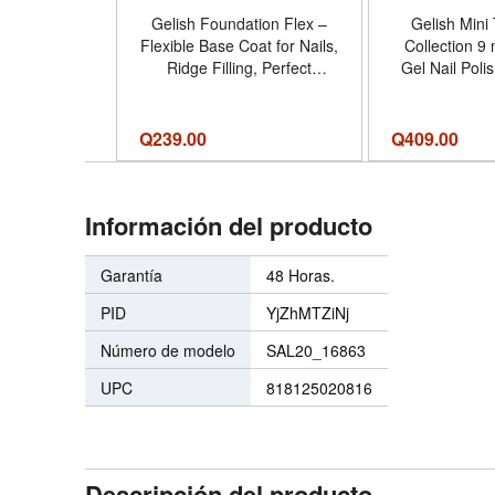
Gelish Foundation Flex –
Gelish Mini T
Flexible Base Coat for Nails,
Collection 9
Ridge Filling, Perfect
Gel Nail Polis
Protection, Soak-Off Rubber
Bond, Foundat
Base Gel Nail Kit for Long-
Top I
Lasting Nail Strength and
Q
239.00
Q
409.00
Flexibility - Color Clear -
Tamaño 0.5 Fl Oz (Pack of
1)
Información del producto
Garantía
48 Horas.
PID
YjZhMTZiNj
Número de modelo
SAL20_16863
UPC
818125020816
Descripción del producto