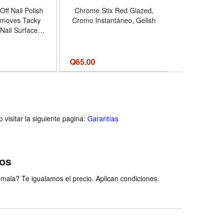
Off Nail Polish
Chrome Stix Red Glazed,
MIRAGE L
emoves Tacky
Cromo Instantáneo, Gelish
Lamp - 
Nail Surface
Powerful Efficient LED Nail
z - Aroma Nail
Lamp with 4
anse - Tamaño
Infrared A
(Pack of 1)
Profession
Q
65.00
Q
289.00
Home Salon 
Tamaño 9.0
visitar la siguiente pagina:
Garantías
ios
ala? Te igualamos el precio. Aplican condiciones.