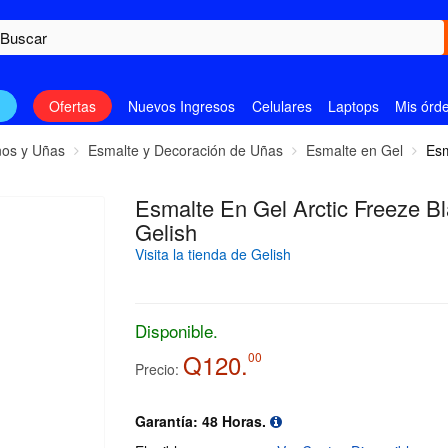
n
Ofertas
Nuevos Ingresos
Celulares
Laptops
Mis órd
nos y Uñas
Esmalte y Decoración de Uñas
Esmalte en Gel
Esm
Esmalte En Gel Arctic Freeze B
Gelish
Visita la tienda de Gelish
Disponible.
Q120.
00
Precio:
Garantía: 48 Horas.