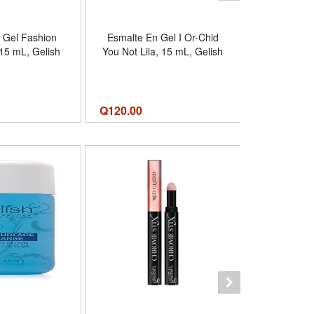
 Gel Fashion
Esmalte En Gel I Or-Chid
Esmalte En 
15 mL, Gelish
You Not Lila, 15 mL, Gelish
Morado Pro
15 m
Q
120.00
Q
120.00