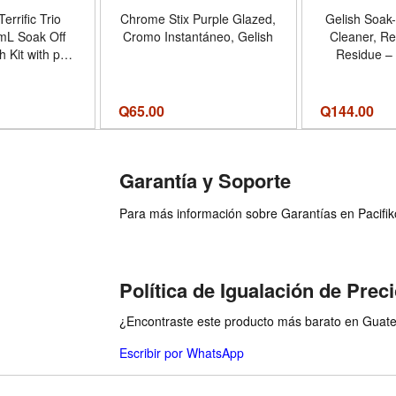
errific Trio
Chrome Stix Purple Glazed,
Gelish Soak-
 mL Soak Off
Cromo Instantáneo, Gelish
Cleaner, R
h Kit with pH
Residue – 
ion Base, and
Cleanse, 4 o
t Off
Surface Cle
4 Fl Oz 
Q
65.00
Q
144.00
Garantía y Soporte
Para más información sobre Garantías en Pacifiko 
Política de Igualación de Prec
¿Encontraste este producto más barato en Guatem
Escribir por WhatsApp