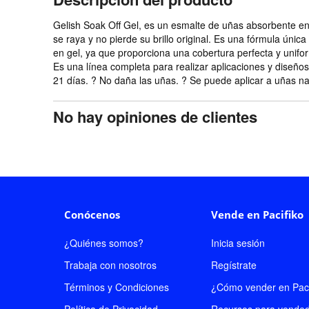
Gelish Soak Off Gel, es un esmalte de uñas absorbente en
se raya y no pierde su brillo original. Es una fórmula únic
en gel, ya que proporciona una cobertura perfecta y unifo
Es una línea completa para realizar aplicaciones y diseños
21 días. ? No daña las uñas. ? Se puede aplicar a uñas n
No hay opiniones de clientes
Conócenos
Vende en Pacifiko
¿Quiénes somos?
Inicia sesión
Trabaja con nosotros
Regístrate
Términos y Condiciones
¿Cómo vender en Paci
Política de Privacidad
Recursos para vende