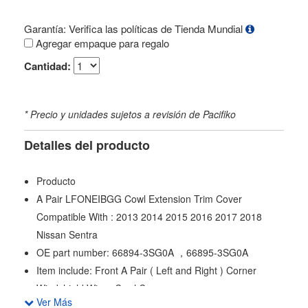
Garantía: Verifica las políticas de Tienda Mundial
Agregar empaque para regalo
Cantidad:
* Precio y unidades sujetos a revisión de Pacifiko
Detalles del producto
Producto
A Pair LFONEIBGG Cowl Extension Trim Cover
Compatible With : 2013 2014 2015 2016 2017 2018
Nissan Sentra
OE part number: 66894-3SG0A ，66895-3SG0A
Item include: Front A Pair ( Left and Right ) Corner
Windshield Wiper Cowl Cover
Ver Más
Installation is super easy and direct fitment. Plug and