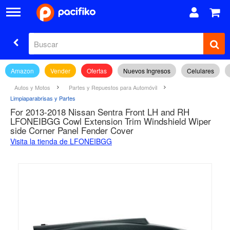
Amazon
Vender
Ofertas
Nuevos Ingresos
Celulares
Autos y Motos
Partes y Repuestos para Automóvil
Limpiaparabrisas y Partes
For 2013-2018 Nissan Sentra Front LH and RH
LFONEIBGG Cowl Extension Trim Windshield Wiper
side Corner Panel Fender Cover
Visita la tienda de LFONEIBGG