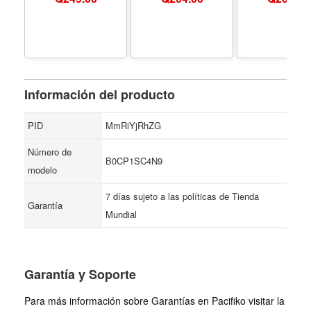
BMW X1 F48 2016-
Elantra GT Kia
Yaris 2007-2
2024 OEM Factory
sportage
Back Glass W
Style - Color
Arm Blad
Replacement for
Replacements
BMW X1 F48 2016-
Seasons Fi
2024
Replacement
85241-1213
85242-520
Información del producto
PID
MmRiYjRhZG
Número de
B0CP1SC4N9
modelo
7 días sujeto a las políticas de Tienda
Garantía
Mundial
Garantía y Soporte
Para más información sobre Garantías en Pacifiko visitar la