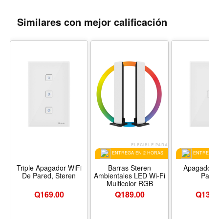
Similares con mejor calificación
ELEGIBLE PARA
EL
ENTREGA EN 2 HORAS
ENTREGA E
Triple Apagador WiFi
Barras Steren
Apagador W
De Pared, Steren
Ambientales LED Wi-Fi
Pare
Multicolor RGB
Q
169.00
Q
189.00
Q
139.