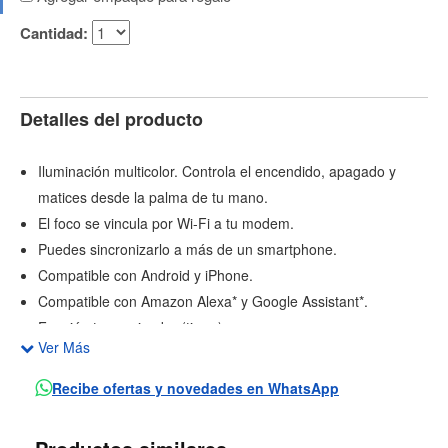
Cantidad:
Detalles del producto
Iluminación multicolor. Controla el encendido, apagado y
matices desde la palma de tu mano.
El foco se vincula por Wi-Fi a tu modem.
Puedes sincronizarlo a más de un smartphone.
Compatible con Android y iPhone.
Compatible con Amazon Alexa* y Google Assistant*.
Función temporizador (timer).
Ver Más
Incorpora secuencias de iluminación programadas.
Compatible con cualquier socket estándar.
Recibe ofertas y novedades en WhatsApp
No debe usarse con atenuadores de luz.
Alimentación: 100 – 240 Vca 50/60 Hz 0,1 A.