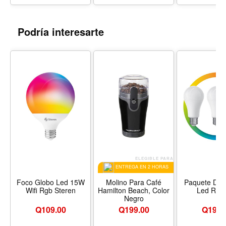
Podría interesarte
ELEGIBLE PARA
ENTREGA EN 2 HORAS
Foco Globo Led 15W
Molino Para Café
Paquete De 
Wifi Rgb Steren
Hamilton Beach, Color
Led Rgb 
Negro
Q
109.00
Q
199.00
Q
199.