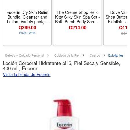
Eucerin Dry Skin Relief
The Creme Shop Hello
Dove Vanil
Bundle, Cleanser and
Kitty Silky Skin Spa Set -
Shea Butter 
Lotion, Variety pack, 2
Bath Bomb Body Scrubs
Exfoliates 
Items | Advanced Repair
for Radiant Silky Skin -
15 oz | For dr
Q
399.00
Q
214.00
Q114
Body Lotion (16.9 FL
Moisturizing Bath Bomb
Helps deepl
Envio Gratis
Q
149
OZ), Cleanser for Body
Sugar Body Scrub -
skin, Wi
and Face (16.9 FL OZ),
Indulge in Your at-Home
moisturizi
Dyes, Paraben and
Spa Kit – Strawberry
Vanilla Sugar
Fragrance Free -
Butter - T
Tamaño 16.9 Ounce
Ounce (Pa
Belleza y Cuidado Personal
Cuidado de la Piel
Cuerpo
Exfoliantes
(Pack of 2)
Loción Corporal Hidratante pH5, Piel Seca y Sensible,
400 mL, Eucerin
Visita la tienda de Eucerin