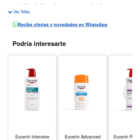
estabiliza el pH, ayuda a recuperar confort, fuerza y
Ver Más
protección de la piel sensible
Característica técnica o comercial: Clínica y
Recibe ofertas y novedades en WhatsApp
dermatológicamente probada, ligeramente perfumada
Público objetivo: Piel seca y sensible
Podría interesarte
Eucerin Intensive
Eucerin Advanced
Eucerin Rou