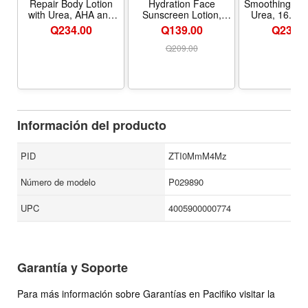
Repair Body Lotion
Hydration Face
Smoothing Lot
with Urea, AHA and
Sunscreen Lotion,
Urea, 16.9 F
NMF, 16.9 FL OZ |
SPF 50, 1.7 FL OZ |
Urea Enriche
Q
234.00
Q139.00
Q
239.0
Body Lotion for Dry,
Ultra-Light Fluid
Moisturizer fo
Flaky Skin, Enriched
Sunscreen for Face,
Bumpy, Dry S
Q
209.00
with Urea, AHA and
SPF 50 Broad
Hours of Hyd
NMF, Moisturizes,
Spectrum Sunscreen
Paraben 
Gently Exfoliates and
with Hyaluronic Acid
Fragrance 
Smooths, Fragrance
and Humectants,
Free
Hypoallergenic
Información del producto
PID
ZTI0MmM4Mz
Número de modelo
P029890
UPC
4005900000774
Garantía y Soporte
Para más información sobre Garantías en Pacifiko visitar la