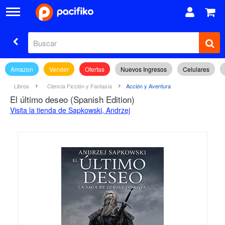
Amazon
Vender
Ofertas
Nuevos Ingresos
Celulares
Libros
Ciencia Ficción y Fantasía
Acción y Aventura
El último deseo (Spanish Edition)
Visita la tienda de Sapkowski, Andrzej