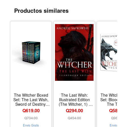
Productos similares
The Witcher Boxed
The Last Wish:
The Witcher B
Set: The Last Wish,
Illustrated Edition
Set: Blood of E
Sword of Destiny,
(The Witcher, 1) -
The Time o
Blood of Elves, Time
Formato Hardcover
Contempt, Bap
Q619.00
Q294.00
Q584.00
of Contempt,
of Fire, The To
Baptism of Fire, The
Swallows, The
Q
734.00
Q
454.00
Q
964.00
Tower of The
of the Lak
Envio Gratis
Envio Gratis
Swallow, The Lady of