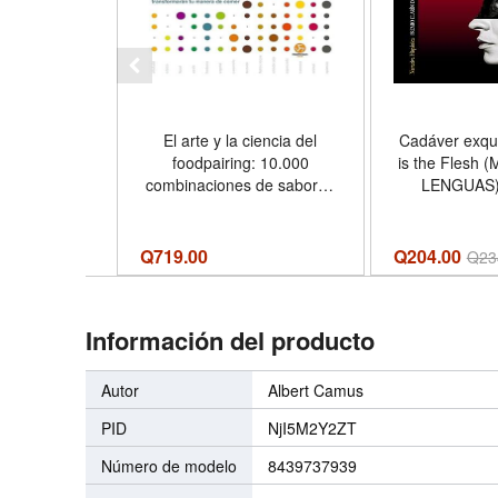
El arte y la ciencia del
Cadáver exqui
foodpairing: 10.000
is the Flesh 
combinaciones de sabores
LENGUAS)
que transformarán tu
Edition) 
manera de comer - Formato
Pape
Hardcover
Q
719.00
Q204.00
Q
23
Información del producto
Autor
Albert Camus
PID
NjI5M2Y2ZT
Número de modelo
8439737939