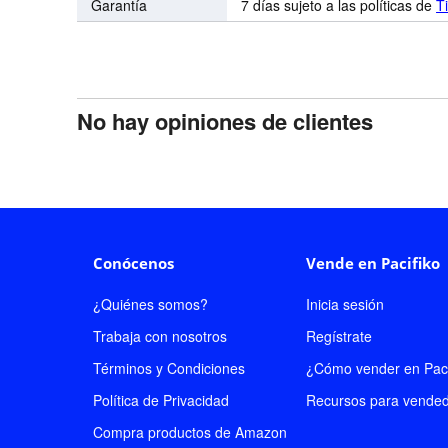
Garantía
7 días sujeto a las políticas de
T
No hay opiniones de clientes
Conócenos
Vende en Pacifiko
¿Quiénes somos?
Inicia sesión
Trabaja con nosotros
Regístrate
Términos y Condiciones
¿Cómo vender en Paci
Política de Privacidad
Recursos para vende
Compra productos de Amazon