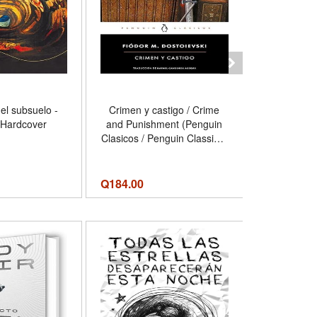
el subsuelo -
Crimen y castigo / Crime
Noches bl
 Hardcover
and Punishment (Penguin
Edition
Clasicos / Penguin Classics)
Pa
(Spanish Edition) - Formato
Mass Market Paperback
Q
184.00
Q
154.00