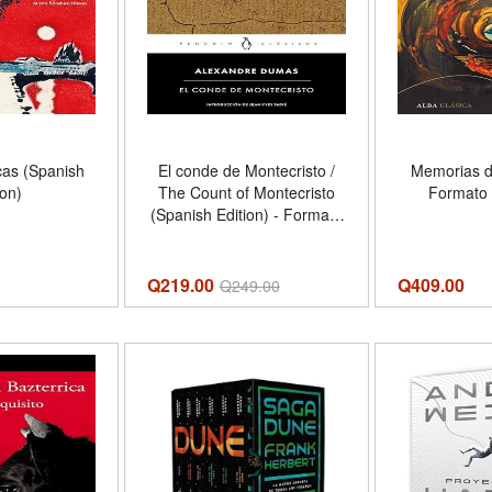
as (Spanish
El conde de Montecristo /
Memorias d
ion)
The Count of Montecristo
Formato
(Spanish Edition) - Formato
Mass Market Paperback
Q219.00
Q
409.00
Q
249.00