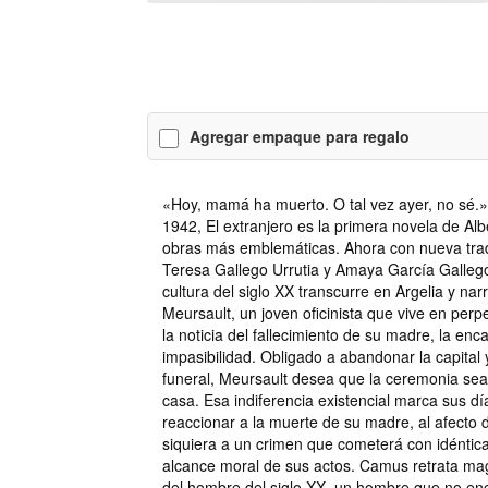
Agregar empaque para regalo
«Hoy, mamá ha muerto. O tal vez ayer, no sé.»
1942, El extranjero es la primera novela de Al
obras más emblemáticas. Ahora con nueva trad
Teresa Gallego Urrutia y Amaya García Gallego, 
cultura del siglo XX transcurre en Argelia y nar
Meursault, un joven oficinista que vive en per
la noticia del fallecimiento de su madre, la enc
impasibilidad. Obligado a abandonar la capital y 
funeral, Meursault desea que la ceremonia sea
casa. Esa indiferencia existencial marca sus d
reaccionar a la muerte de su madre, al afecto 
siquiera a un crimen que cometerá con idéntica
alcance moral de sus actos. Camus retrata mag
del hombre del siglo XX, un hombre que no enc