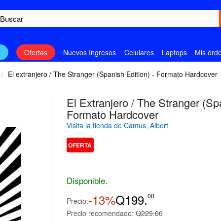
n
Ofertas
Nuevos Ingresos
Celulares
Laptops
Mis órd
El extranjero / The Stranger (Spanish Edition) - Formato Hardcover
El Extranjero / The Stranger (Spa
Formato Hardcover
Visita la tienda de Camus, Albert
OFERTA
Disponible.
-13%
Q199.
00
Precio:
Precio recomendado:
Q229.00