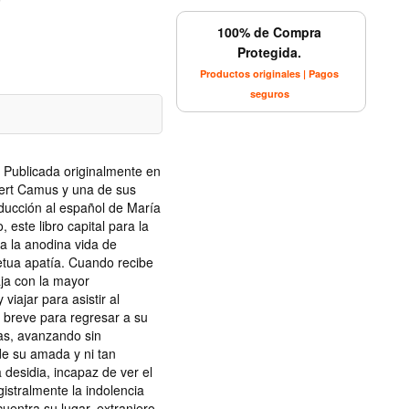
100% de Compra
Protegida.
Productos originales | Pagos
seguros
 Publicada originalmente en
bert Camus y una de sus
ucción al español de María
este libro capital para la
ra la anodina vida de
petua apatía. Cuando recibe
aja con la mayor
viajar para asistir al
 breve para regresar a su
ías, avanzando sin
de su amada y ni tan
 desidia, incapaz de ver el
istralmente la indolencia
uentra su lugar, extranjero