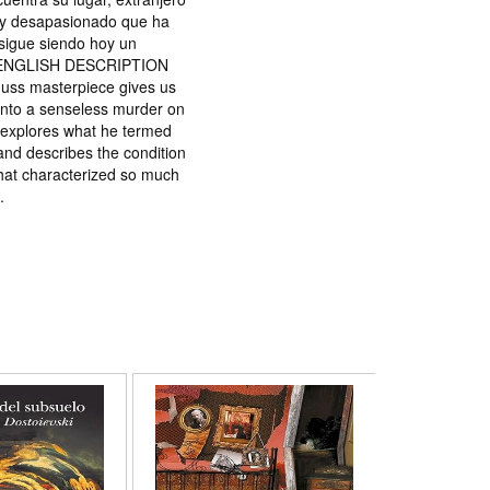
 y desapasionado que ha
sigue siendo hoy un
ial. ENGLISH DESCRIPTION
amuss masterpiece gives us
 into a senseless murder on
 explores what he termed
and describes the condition
 that characterized so much
.