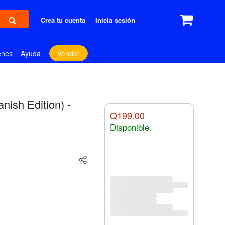
Crea tu cuenta
Inicia sesión
enes
Ayuda
Vender
nish Edition) -
Q199.00
Disponible.