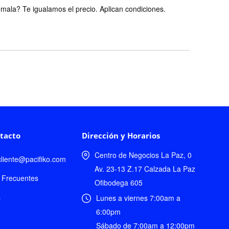
ala? Te igualamos el precio. Aplican condiciones.
tacto
Dirección y Horarios
Centro de Negocios La Paz, 0
lcliente@pacifiko.com
Av. 23-13 Z.17 Calzada La Paz
 Frecuentes
Ofibodega 605
s
Lunes a viernes 7:00am a
6:00pm
Sábado de 7:00am a 12:00pm