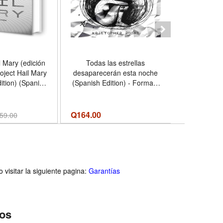
l Mary (edición
Todas las estrellas
Libro, L
roject Hail Mary
desaparecerán esta noche
Cthulhu Y 
dition) (Spanish
(Spanish Edition) - Formato
Aniversari
 - Formato
Paperback
Lovecraft
dcover
P
Q
164.00
Q
42.00
59.00
visitar la siguiente pagina:
Garantías
ios