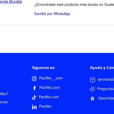
ienda Mundial
¿Encontraste este producto más barato en Guatem
Escribir por WhatsApp
Síguenos en
Ayuda y Con
Pacifiko__com
servicioa
Pacifiko.com
Preguntas
fiko?
Pacifiko.com
Garantía
dores
Pacifiko