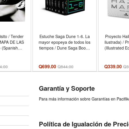
sito / Tender
Estuche Saga Dune 1-6. La
Proyecto Hai
(MAPA DE LAS
mayor epopeya de todos los
ilustrada) / P
 (Spanish
tiempos / Dune Saga Books
(Illustrated E
- Formato
1-6. The Greatest Epic
Edition)
rback
Adventure of All Time
Har
(Boxed Collection) (Spanish
Q699.00
Q339.00
4.00
Q
844.00
Q
3
Edition) - Formato Mass
Market Paperback
Garantía y Soporte
Para más información sobre Garantías en Pacifiko 
Política de Igualación de Prec