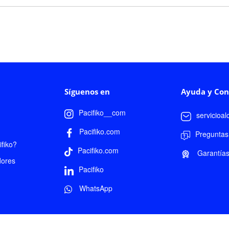
Síguenos en
Ayuda y Con
Pacifiko__com
servicioa
Pacifiko.com
Preguntas
fiko?
Pacifiko.com
Garantía
dores
Pacifiko
WhatsApp