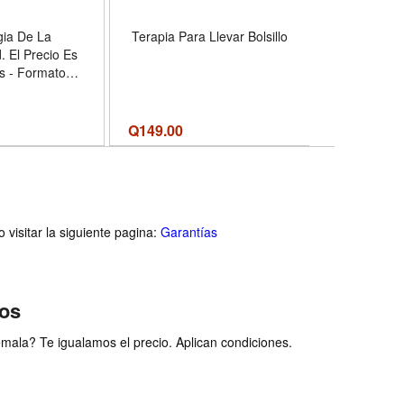
gia De La
Terapia Para Llevar Bolsillo
Abraza a la 
. El Precio Es
Sana las he
s - Formato
y reconecta 
dcover
Embrace 
Once We
heridas 
Q
149.00
Q229.00
Q
reconecta 
(Spanish Ed
Pa
visitar la siguiente pagina:
Garantías
ios
ala? Te igualamos el precio. Aplican condiciones.