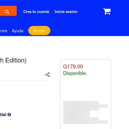
Crea tu cuenta
Inicia sesión
enes
Ayuda
Vender
h Edition)
Q179.00
Disponible.
dial