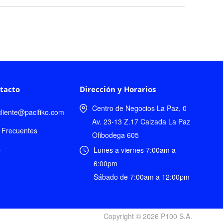
tacto
Dirección y Horarios
Centro de Negocios La Paz, 0
lcliente@pacifiko.com
Av. 23-13 Z.17 Calzada La Paz
 Frecuentes
Ofibodega 605
s
Lunes a viernes 7:00am a
6:00pm
Sábado de 7:00am a 12:00pm
Copyright © 2026 P100 S.A.