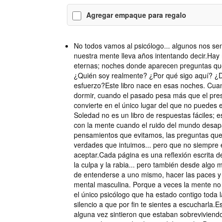
Agregar empaque para regalo
No todos vamos al psicólogo... algunos nos se
nuestra mente lleva años intentando decir.Ha
eternas; noches donde aparecen preguntas que
¿Quién soy realmente? ¿Por qué sigo aquí? ¿D
esfuerzo?Este libro nace en esas noches. Cua
dormir, cuando el pasado pesa más que el pre
convierte en el único lugar del que no puedes e
Soledad no es un libro de respuestas fáciles; 
con la mente cuando el ruido del mundo desapa
pensamientos que evitamos, las preguntas qu
verdades que intuimos... pero que no siempre 
aceptar.Cada página es una reflexión escrita d
la culpa y la rabia... pero también desde algo
de entenderse a uno mismo, hacer las paces y 
mental masculina. Porque a veces la mente no
el único psicólogo que ha estado contigo toda l
silencio a que por fin te sientes a escucharla.E
alguna vez sintieron que estaban sobreviviend