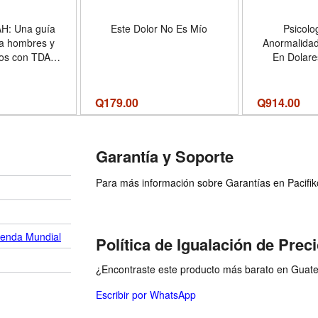
AH: Una guía
Este Dolor No Es Mío
Psicolo
a hombres y
Anormalidad
tos con TDAH
En Dolare
 el control
Har
aumentar la
mejorar las ...
Q
179.00
Q
914.00
 Emocional)
on) - Formato
rback
Garantía y Soporte
Para más información sobre Garantías en Pacifiko 
ienda Mundial
Política de Igualación de Prec
¿Encontraste este producto más barato en Guatem
Escribir por WhatsApp