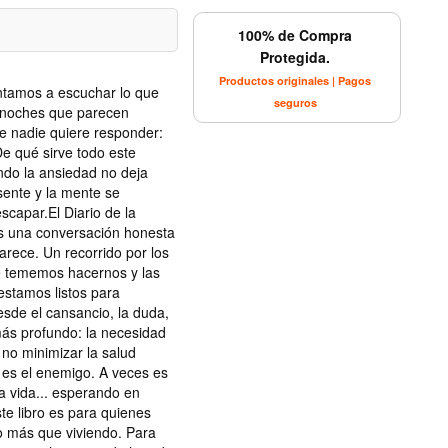
100% de Compra
Protegida.
Productos originales | Pagos
ntamos a escuchar lo que
seguros
y noches que parecen
 nadie quiere responder:
e qué sirve todo este
ndo la ansiedad no deja
sente y la mente se
scapar.El Diario de la
es una conversación honesta
rece. Un recorrido por los
e tememos hacernos y las
estamos listos para
esde el cansancio, la duda,
 más profundo: la necesidad
no minimizar la salud
 es el enemigo. A veces es
a vida... esperando en
ste libro es para quienes
o más que viviendo. Para