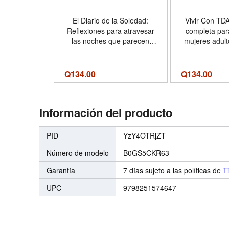
El Diario de la Soledad:
Vivir Con TD
Reflexiones para atravesar
completa par
las noches que parecen
mujeres adul
eternas (Spanish Edition) -
para lograr
Formato Paperback
emocional, 
productividad, 
Q
134.00
Q
134.00
y el Control
(Spanish Editi
Pape
Información del producto
PID
YzY4OTRjZT
Número de modelo
B0GS5CKR63
Garantía
7 días sujeto a las políticas de
T
UPC
9798251574647