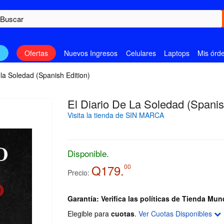
n
Ofertas
Nuevos Ingresos
Celulares
Laptops
Mis órd
 la Soledad (Spanish Edition)
El Diario De La Soledad (Spanis
Visita la tienda de SIN MARCA
Disponible.
Q179.
00
Precio:
Garantía: Verifica las políticas de Tienda Mun
Elegible para
cuotas
.
Ver Cuotas Disponibles