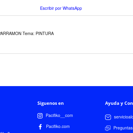
Escribir por WhatsApp
l: PARRAMON Tema: PINTURA
Síguenos en
Ayuda y Con
Pacifiko__com
servicioa
Pacifiko.com
Preguntas