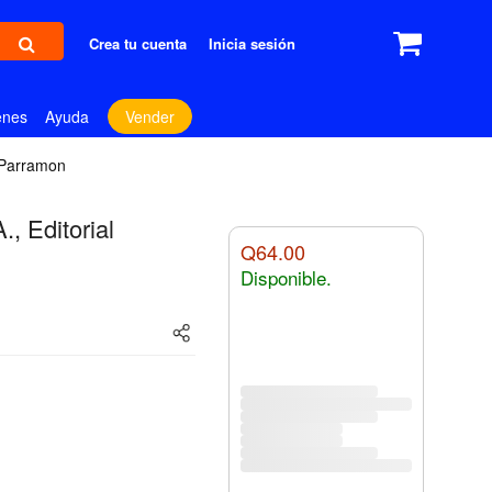
Crea tu cuenta
Inicia sesión
enes
Ayuda
Vender
l Parramon
, Editorial
Q64.00
Disponible.