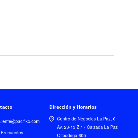
tacto
Dirección y Horarios
Centro de Negocios La Paz, 0
lcliente@pacifiko.com
Av. 23-13 Z.17 Calzada La Paz
 Frecuentes
Ofibodega 605