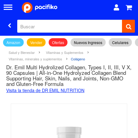
Amazon
Vender
Ofertas
Nuevos Ingresos
Celulares
Salud y Bienestar
Vitaminas y Suplementos
Vitaminas, minerales y suplementos
Colágeno
Dr. Emil Multi Hydrolized Collagen, Types I, II, III, V X,
90 Capsules | All-in-One Hydrolyzed Collagen Blend
Supporting Hair, Skin, Nails, and Joints, Non-GMO
and Gluten-Free Formula
Visita la tienda de DR EMIL NUTRITION