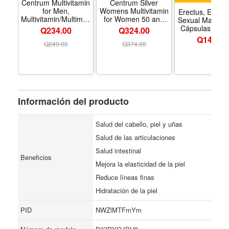
Centrum Multivitamin
Centrum Silver
for Men,
Womens Multivitamin
Erectus, Energ
Multivitamin/Multimineral
for Women 50 and
Sexual Masculi
Supplement with
Over, 200 Tablets |
Cápsulas, San
Q234.00
Q324.00
Vitamin D3, B
Contains Vitamin D3,
Q
142.00
Vitamins and
B Vitamins, Calcium,
Q
249.00
Q
374.00
Antioxidants, Gluten
and Antioxidants,
Free, Non-GMO
Non-GMO
Ingredients -Tablet
Ingredients, Supports
200 Count | Contains
Memory and
Vitamin D3, B
Cognition, GLP-1
Vitamins and
Support
Información del producto
Antioxidants, Gluten
Free, Non-GMO
Ingredients, GLP-1
Salud del cabello, piel y uñas
Salud de las articulaciones
Salud intestinal
Beneficios
Mejora la elasticidad de la piel
Reduce líneas finas
Hidratación de la piel
PID
NWZlMTFmYm