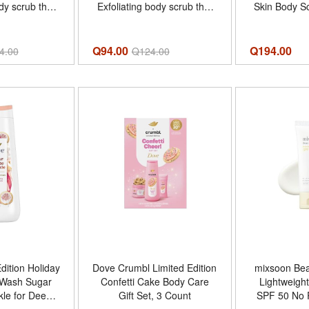
dy scrub that
Exfoliating body scrub that
Skin Body Sc
es skin for a
buffs away dull skin and
and Provi
diant and
deeply nourishes for soft,
Nourishm
low - Aroma
smooth and radiant skin -
Q94.00
Q
194.00
4.00
Q
124.00
il -
Tamaño 15 Ounce (Pack of
nce (Pack of
1)
)
dition Holiday
Dove Crumbl Limited Edition
mixsoon Be
 Wash Sugar
Confetti Cake Body Care
Lightweight
kle for Deep
Gift Set, 3 Count
SPF 50 No P