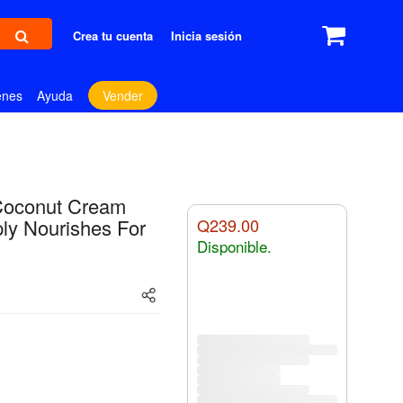
Crea tu cuenta
Inicia sesión
enes
Ayuda
Vender
Coconut Cream
ly Nourishes For
Q239.00
Disponible.