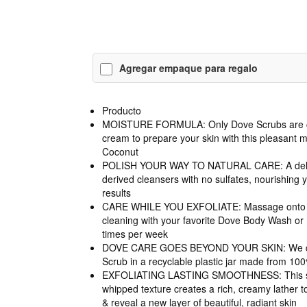
Agregar empaque para regalo
Producto
MOISTURE FORMULA: Only Dove Scrubs are cre
cream to prepare your skin with this pleasant m
Coconut
POLISH YOUR WAY TO NATURAL CARE: A delight
derived cleansers with no sulfates, nourishing y
results
CARE WHILE YOU EXFOLIATE: Massage onto we
cleaning with your favorite Dove Body Wash or
times per week
DOVE CARE GOES BEYOND YOUR SKIN: We del
Scrub in a recyclable plastic jar made from 10
EXFOLIATING LASTING SMOOTHNESS: This sc
whipped texture creates a rich, creamy lather t
& reveal a new layer of beautiful, radiant skin