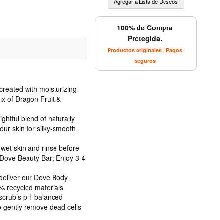
100% de Compra
Protegida.
Productos originales | Pagos
seguros
ated with moisturizing
ix of Dragon Fruit &
ful blend of naturally
our skin for silky-smooth
t skin and rinse before
 Dove Beauty Bar; Enjoy 3-4
iver our Dove Body
0% recycled materials
rub’s pH-balanced
o gently remove dead cells