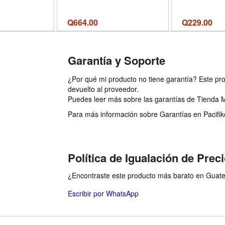
 20 fl oz -
Sunscreen 
 Oz (Pack of
White Cast
)
Stocking Stuf
Q
664.00
Q
229.00
fl.oz. Kore
Care (Bean,
Bean - Tama
Garantía y Soporte
(Pac
¿Por qué mi producto no tiene garantía? Este pro
devuelto al proveedor.
Puedes leer más sobre las garantías de Tienda 
Para más información sobre Garantías en Pacifiko 
Política de Igualación de Prec
¿Encontraste este producto más barato en Guatem
Escribir por WhatsApp