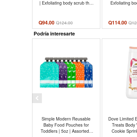
| Exfoliating body scrub that
Exfoliating bo
buffs away dull skin and
gently polish
deeply nourishes for soft,
smooth, ra
smooth and radiant skin -
nourished g
Q94.00
Q114.00
Q
124.00
Q
12
Aroma Brown Sugar
Himalayan Salt Rose O
Podría interesarte
Coconut Butter - Tamaño 15
Tamaño 15 Ou
Ounce (Pack of 1)
1
Simple Modern Reusable
Dove Limited E
Baby Food Pouches for
Treats Body
Toddlers | 5oz | Assorted |
Cookie Sprin