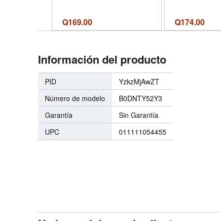
Joey Refillable Squeeze
Nourishment
Pouches for Applesauce,
Tamaño 20 Fl
Yogurt Puree | Freezer
1
Q
169.00
Q
174.00
Food Safe, BPA-Free | 10-
Pack, Assorted - Tamaño 5
oz - Color Assorted
Información del producto
PID
YzkzMjAwZT
Número de modelo
B0DNTY52Y3
Garantía
Sin Garantía
UPC
011111054455