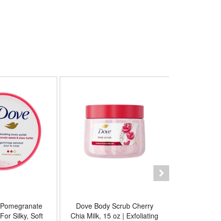
 Pomegranate
Dove Body Scrub Cherry
Dove 
For Silky, Soft
Chia Milk, 15 oz | Exfoliating
Pomegranate Shea Bu