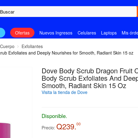
n
Ofertas
Nuevos Ingresos
Celulares
Laptops
Mis órd
Cuerpo
Exfoliantes
b Exfoliates and Deeply Nourishes for Smooth, Radiant Skin 15 oz
Dove Body Scrub Dragon Fruit 
Body Scrub Exfoliates And Deep
Smooth, Radiant Skin 15 Oz
Visita la tienda de Dove
Disponible.
Q239.
00
Precio: