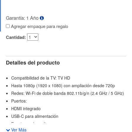
Garantía: 1 Año
Agregar empaque para regalo
Cantidad:
Detalles del producto
Compatibilidad de la TV: TV HD
Hasta 1080p (1920 x 1080) con ampliación desde 720p
Redes: Wi-Fi de doble banda 802.11b/g/n (2.4 GHz / 5 GHz)
Puertos:
HDMI integrado
USB-C para alimentación
Funciones de audio:
Ver Más
Estéreo digital a través de HDMI