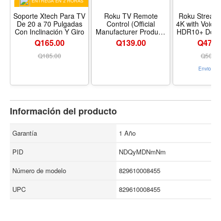
ENTREGA EN 2 HORAS
Soporte Xtech Para TV
Roku TV Remote
Roku Streami
De 20 a 70 Pulgadas
Control (Official
4K with Voice
Con Inclinación Y Giro
Manufacturer Product)
HDR10+ Dolby Vision |
| Simple Setup Pre-Set
Compact 4K S
Q165.00
Q
139.00
Q479.
App Shortcuts -
Device for 
Replacement Remote
Roku Voice
Q
185.00
Q
509.0
Compatible with
Long-Range 
Envio Gra
RokuTV Models ONLY
Free Live Local News,
(Not Roku Players) -
Sports - No
Tamaño Pack of 1 -
estilo 4K + Do
Nombre de estilo TV
Remote (Roku TV
Información del producto
only)
Garantía
1 Año
PID
NDQyMDNmNm
Número de modelo
829610008455
UPC
829610008455