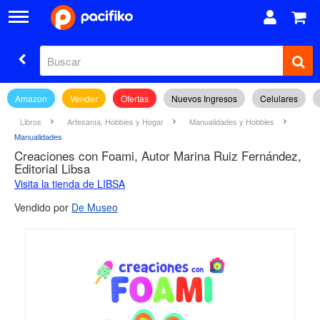
Amazon
Vender
Ofertas
Nuevos Ingresos
Celulares
Libros
Artesanía, Hobbies y Hogar
Manualidades y Hobbies
Manualidades
Creaciones con Foami, Autor Marina Ruiz Fernández,
Editorial Libsa
Visita la tienda de LIBSA
Vendido por
De Museo